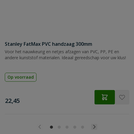
Stanley FatMax PVC handzaag 300mm
Voor het nauwkeurig en netjes afzagen van PVC, PP, PE en
andere kunststof materialen. Ideaal gereedschap voor uw klus!
Op voorraad
€
22,45