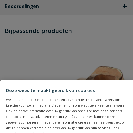
Geen vragen
Drukklasse
25 bar
Beoordelingen
Geschikt voor
nee
Heb je zelf ook een vraag over
drinkwater
Stel jouw
Bijpassende producten
Schrijf zelf een beoordeling
vraag
dit product?
Geschikt voor water
ja
Je beoordeelt:
Geka messing koppeling met
nastelbare slangtule
Materiaal
messing
Uw waardering:
Maximale
90 °C
vloeistoftemperatuur
Merknaam
Geka
Deze website maakt gebruik van cookies
We gebruiken cookies om content en advertenties te personaliseren, om
Minimale
functies voor social media te bieden en om ons websiteverkeer te analyseren.
-5 °C
vloeistoftemperatuur
Ook delen we informatie over uw gebruik van onze site met onze partners
Naam
voor social media, adverteren en analyse. Deze partners kunnen deze
gegevens combineren met andere informatie die u aan ze heeft verstrekt of
Nokafstand
40 mm
die ze hebben verzameld op basis van uw gebruik van hun services. Lees
Samenvatting