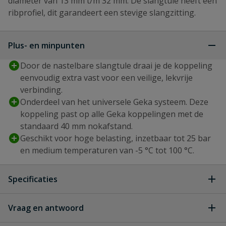
diameter van 13 mm t/m 32 mm. De slangtule heeft een
ribprofiel, dit garandeert een stevige slangzitting.
Plus- en minpunten
Door de nastelbare slangtule draai je de koppeling
eenvoudig extra vast voor een veilige, lekvrije
verbinding.
Onderdeel van het universele Geka systeem. Deze
koppeling past op alle Geka koppelingen met de
standaard 40 mm nokafstand.
Geschikt voor hoge belasting, inzetbaar tot 25 bar
en medium temperaturen van -5 °C tot 100 °C.
Specificaties
Type aansluiting
geka
Vraag en antwoord