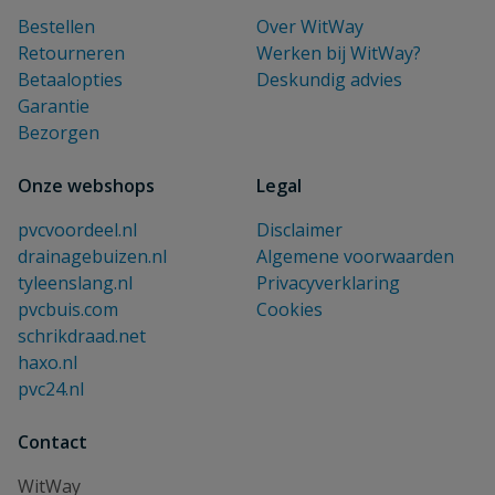
Bestellen
Over WitWay
Retourneren
Werken bij WitWay?
Betaalopties
Deskundig advies
Garantie
Bezorgen
Onze webshops
Legal
pvcvoordeel.nl
Disclaimer
drainagebuizen.nl
Algemene voorwaarden
tyleenslang.nl
Privacyverklaring
pvcbuis.com
Cookies
schrikdraad.net
haxo.nl
pvc24.nl
Contact
WitWay