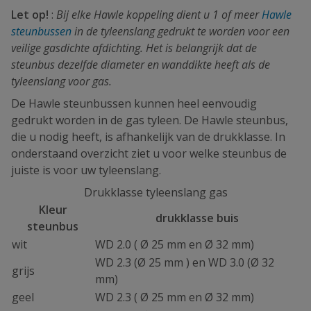
Let op!
:
Bij elke Hawle koppeling dient u 1 of meer
Hawle
steunbussen
in de tyleenslang gedrukt te worden voor een
veilige gasdichte afdichting. Het is belangrijk dat de
steunbus dezelfde diameter en wanddikte heeft als de
tyleenslang voor gas.
De Hawle steunbussen kunnen heel eenvoudig
gedrukt worden in de gas tyleen. De Hawle steunbus,
die u nodig heeft, is afhankelijk van de drukklasse. In
onderstaand overzicht ziet u voor welke steunbus de
juiste is voor uw tyleenslang.
Drukklasse tyleenslang gas
Kleur
drukklasse buis
steunbus
wit
WD 2.0 ( Ø 25 mm en Ø 32 mm)
WD 2.3 (Ø 25 mm ) en WD 3.0 (Ø 32
grijs
mm)
geel
WD 2.3 ( Ø 25 mm en Ø 32 mm)