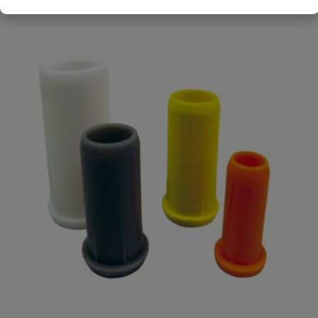
1/2" buitendraad
Uw waardering:
Naam
Samenvatting
Beoordeling