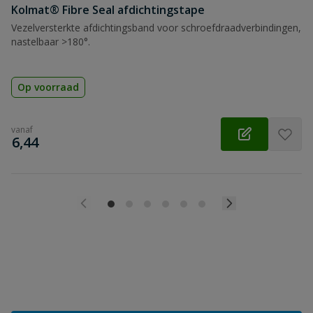
Kolmat® Fibre Seal afdichtingstape
Vezelversterkte afdichtingsband voor schroefdraadverbindingen,
nastelbaar >180°.
Op voorraad
vanaf
€
6,44