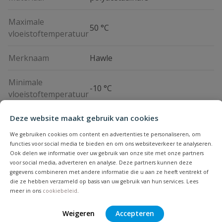
Maximale
50 °C
vloeistoftemperatuur
Merknaam
Hawle
Minimale
-10 °C
vloeistoftemperatuur
Deze website maakt gebruik van cookies
Vraag en antwoord
We gebruiken cookies om content en advertenties te personaliseren, om
functies voor social media te bieden en om ons websiteverkeer te analyseren.
Geen vragen
Ook delen we informatie over uw gebruik van onze site met onze partners
Beoordelingen
voor social media, adverteren en analyse. Deze partners kunnen deze
gegevens combineren met andere informatie die u aan ze heeft verstrekt of
die ze hebben verzameld op basis van uw gebruik van hun services. Lees
Heb je zelf ook een vraag over
Stel jouw
meer in ons
cookiebeleid
.
Bijpassende producten
Schrijf zelf een beoordeling
vraag
dit product?
Weigeren
Accepteren
Je beoordeelt:
Hawle tyleenkoppeling gas 20 mm x