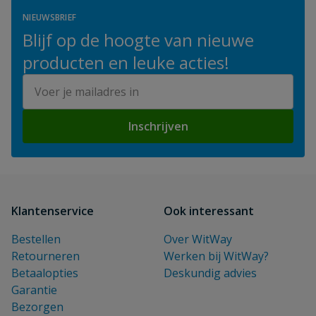
NIEUWSBRIEF
Blijf op de hoogte van nieuwe
producten en leuke acties!
E-mailadres
Inschrijven
Klantenservice
Ook interessant
Bestellen
Over WitWay
Retourneren
Werken bij WitWay?
Betaalopties
Deskundig advies
Garantie
Bezorgen