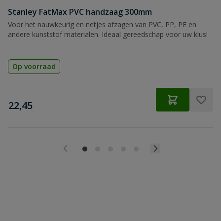
Stanley FatMax PVC handzaag 300mm
Voor het nauwkeurig en netjes afzagen van PVC, PP, PE en
andere kunststof materialen. Ideaal gereedschap voor uw klus!
Op voorraad
€
22,45