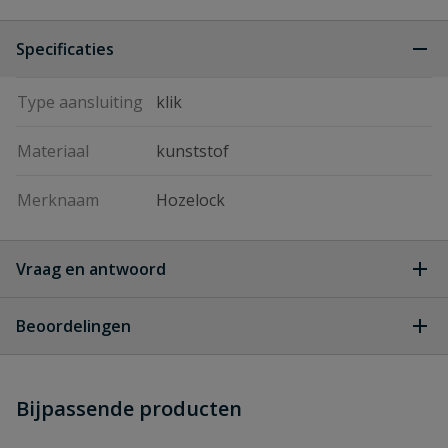
Specificaties
Type aansluiting
klik
Materiaal
kunststof
Merknaam
Hozelock
Vraag en antwoord
Geen vragen
Beoordelingen
Heb je zelf ook een vraag over
Stel jouw
Bijpassende producten
Schrijf zelf een beoordeling
vraag
dit product?