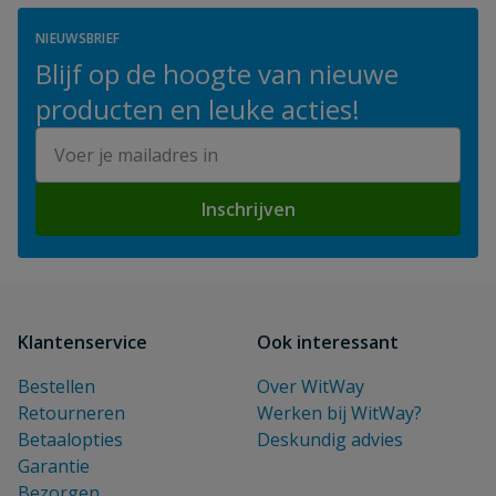
NIEUWSBRIEF
Blijf op de hoogte van nieuwe
producten en leuke acties!
E-mailadres
Inschrijven
Klantenservice
Ook interessant
Bestellen
Over WitWay
Retourneren
Werken bij WitWay?
Betaalopties
Deskundig advies
Garantie
Bezorgen