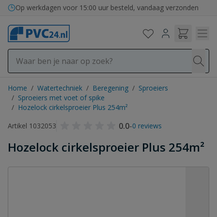
Ga naar de inhoud
Op werkdagen voor 15:00 uur besteld, vandaag verzonden
Home
/
Watertechniek
/
Beregening
/
Sproeiers
/
Sproeiers met voet of spike
/
Hozelock cirkelsproeier Plus 254m²
0.0
-
Artikel 1032053
0 reviews
Hozelock cirkelsproeier Plus 254m²