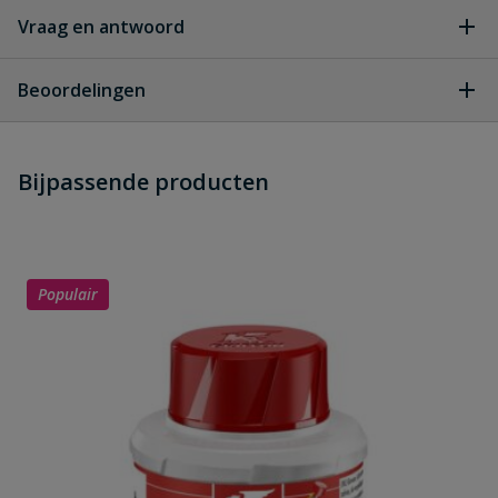
Vraag en antwoord
Geen vragen
Beoordelingen
Heb je zelf ook een vraag over
Stel jouw
Bijpassende producten
Schrijf zelf een beoordeling
vraag
dit product?
Je beoordeelt:
PVC HWA T-STUK Mof/Verjongd
Spie 100mm grijs 45°
Populair
Uw waardering:
Naam