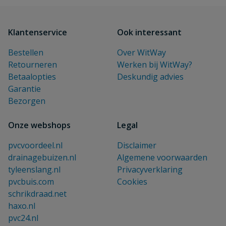
Klantenservice
Ook interessant
Bestellen
Over WitWay
Retourneren
Werken bij WitWay?
Betaalopties
Deskundig advies
Garantie
Bezorgen
Onze webshops
Legal
pvcvoordeel.nl
Disclaimer
drainagebuizen.nl
Algemene voorwaarden
tyleenslang.nl
Privacyverklaring
pvcbuis.com
Cookies
schrikdraad.net
haxo.nl
pvc24.nl