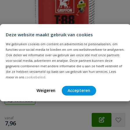
Samenvatting
Deze website maakt gebruik van cookies
Beoordeling
We gebruiken cookies om content en advertenties te personaliseren, om
functies voor social media te bieden en om ons websiteverkeer te analyseren.
Ook delen we informatie over uw gebruik van onze site met onze partners
voor social media, adverteren en analyse. Deze partners kunnen deze
gegevens combineren met andere informatie die u aan ze heeft verstrekt of
PVC lijm Griffon T-88
die ze hebben verzameld op basis van uw gebruik van hun services. Lees
Beoordeling versturen
Inhoud: 100 t/m 5000 ml | Druk: max. 16 bar | Voor het
meer in ons
cookiebeleid
.
verlijmen van PVC buizen, moffen en fittingen | Diameter: tot
160 mm | Keurmerk: KIWA, KOMO & ACS
Weigeren
Accepteren
Op voorraad
vanaf
€
7,96