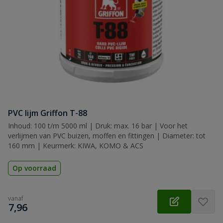
PVC lijm Griffon T-88
Inhoud: 100 t/m 5000 ml | Druk: max. 16 bar | Voor het
verlijmen van PVC buizen, moffen en fittingen | Diameter: tot
160 mm | Keurmerk: KIWA, KOMO & ACS
Op voorraad
vanaf
€
7,96