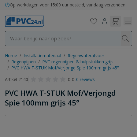
Ga naar de inhoud
Op werkdagen voor 15:00 uur besteld, vandaag verzonden
Home
/
Installatiemateriaal
/
Regenwaterafvoer
/
Regenpijpen
/
PVC regenpijpen & hulpstukken grijs
/
PVC HWA T-STUK Mof/Verjongd Spie 100mm grijs 45°
0.0
-
Artikel 2140
0 reviews
PVC HWA T-STUK Mof/Verjongd
Spie 100mm grijs 45°