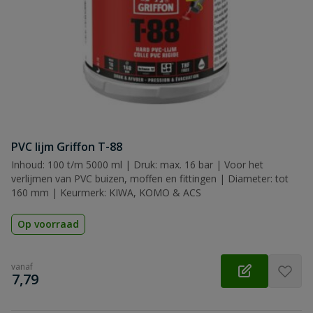
PVC lijm Griffon T-88
Inhoud: 100 t/m 5000 ml | Druk: max. 16 bar | Voor het
verlijmen van PVC buizen, moffen en fittingen | Diameter: tot
160 mm | Keurmerk: KIWA, KOMO & ACS
Op voorraad
vanaf
€
7,79