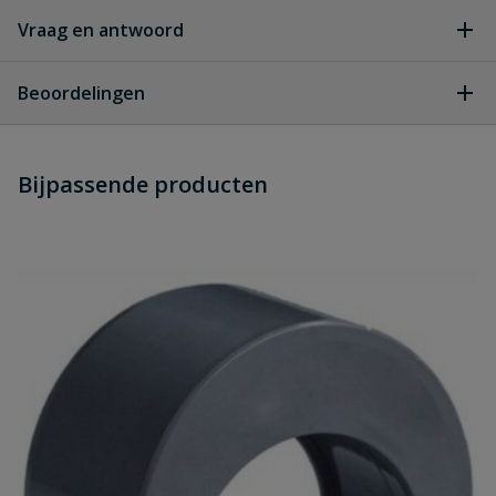
Vraag en antwoord
Geen vragen
Beoordelingen
Heb je zelf ook een vraag over
Stel jouw
Bijpassende producten
Schrijf zelf een beoordeling
vraag
dit product?
Je beoordeelt:
PVC HWA verloopstuk inwendig 80
mm x uitwendig 125 mm
Uw waardering: