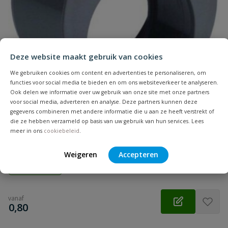
Naam
Samenvatting
Deze website maakt gebruik van cookies
Beoordeling
We gebruiken cookies om content en advertenties te personaliseren, om
functies voor social media te bieden en om ons websiteverkeer te analyseren.
Ook delen we informatie over uw gebruik van onze site met onze partners
voor social media, adverteren en analyse. Deze partners kunnen deze
gegevens combineren met andere informatie die u aan ze heeft verstrekt of
PVC verloopring
die ze hebben verzameld op basis van uw gebruik van hun services. Lees
Beoordeling versturen
meer in ons
cookiebeleid
.
Aansluiting: inwendig lijm x spie | Diameter: 40 t/m 160 mm |
Kleur: grijs | Klasse: SN4 | Keurmerk: KOMO
Weigeren
Accepteren
Op voorraad
vanaf
€
0,80