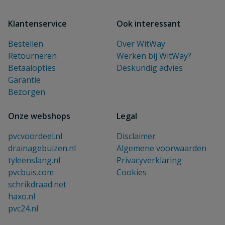
Klantenservice
Ook interessant
Bestellen
Over WitWay
Retourneren
Werken bij WitWay?
Betaalopties
Deskundig advies
Garantie
Bezorgen
Onze webshops
Legal
pvcvoordeel.nl
Disclaimer
drainagebuizen.nl
Algemene voorwaarden
tyleenslang.nl
Privacyverklaring
pvcbuis.com
Cookies
schrikdraad.net
haxo.nl
pvc24.nl