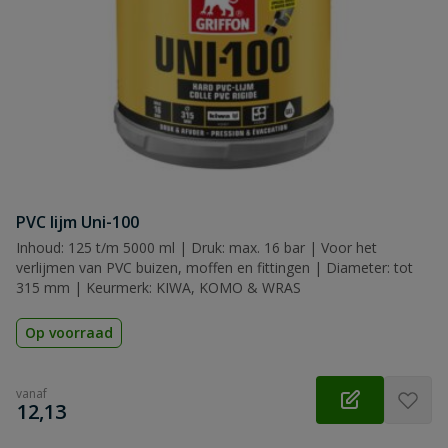
PVC lijm Uni-100
Inhoud: 125 t/m 5000 ml | Druk: max. 16 bar | Voor het
verlijmen van PVC buizen, moffen en fittingen | Diameter: tot
315 mm | Keurmerk: KIWA, KOMO & WRAS
Op voorraad
vanaf
€
12,13