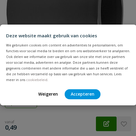
Naam
Samenvatting
Deze website maakt gebruik van cookies
We gebruiken cookies om content en advertenties te personaliseren, om
Beoordeling
functies voor social media te bieden en om ons websiteverkeer te analyseren.
Ook delen we informatie over uw gebruik van onze site met onze partners
voor social media, adverteren en analyse. Deze partners kunnen deze
gegevens combineren met andere informatie die u aan ze heeft verstrekt of
die ze hebben verzameld op basis van uw gebruik van hun services. Lees
meer in ons
cookiebeleid
.
VDL Sok
Beoordeling versturen
PVC sok, 10mm tm 315mm, Pn 10 en PN 16
Weigeren
Accepteren
Op voorraad
vanaf
€
0,49