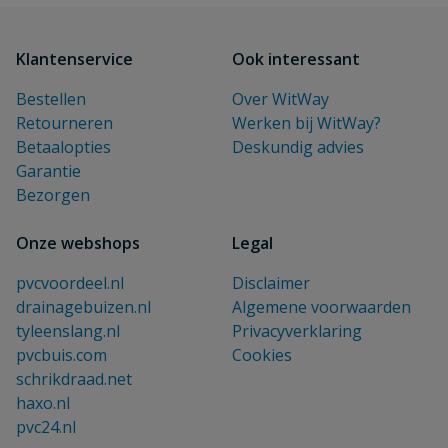
Klantenservice
Ook interessant
Bestellen
Over WitWay
Retourneren
Werken bij WitWay?
Betaalopties
Deskundig advies
Garantie
Bezorgen
Onze webshops
Legal
pvcvoordeel.nl
Disclaimer
drainagebuizen.nl
Algemene voorwaarden
tyleenslang.nl
Privacyverklaring
pvcbuis.com
Cookies
schrikdraad.net
haxo.nl
pvc24.nl