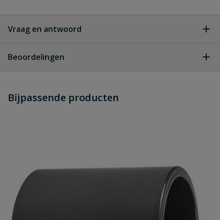
Vraag en antwoord
Geen vragen
Beoordelingen
Heb je zelf ook een vraag over
Stel jouw
Bijpassende producten
Schrijf zelf een beoordeling
vraag
dit product?
Je beoordeelt:
VDL Inlegstuk voor 3-delige
koppeling
Uw waardering: