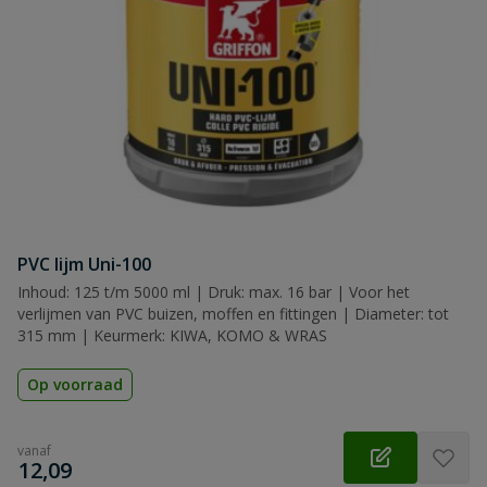
PVC lijm Uni-100
Inhoud: 125 t/m 5000 ml | Druk: max. 16 bar | Voor het
verlijmen van PVC buizen, moffen en fittingen | Diameter: tot
315 mm | Keurmerk: KIWA, KOMO & WRAS
Op voorraad
vanaf
€
12,09