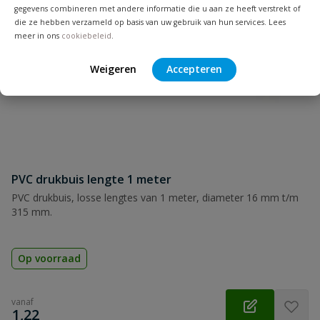
gegevens combineren met andere informatie die u aan ze heeft verstrekt of
die ze hebben verzameld op basis van uw gebruik van hun services. Lees
Samenvatting
meer in ons
cookiebeleid
.
Weigeren
Accepteren
Beoordeling
Beoordeling versturen
PVC drukbuis lengte 1 meter
PVC drukbuis, losse lengtes van 1 meter, diameter 16 mm t/m
315 mm.
Op voorraad
vanaf
€
1,22