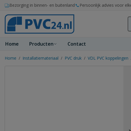
Ga naar de inhoud
Bezorging in binnen- en buitenland
Persoonlijk advies voor elk
Home
Producten
Contact
Home
/
Installatiemateriaal
/
PVC druk
/
VDL PVC koppelingen