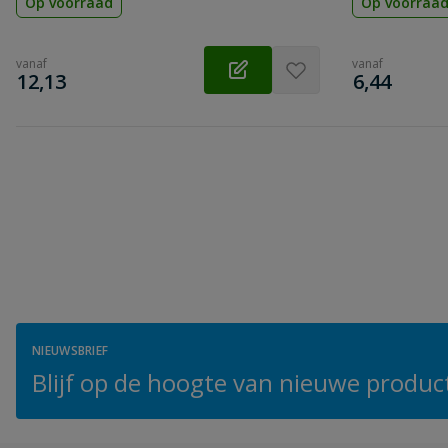
Op voorraad
Op voorraa
vanaf
vanaf
€
€
12,13
6,44
NIEUWSBRIEF
Blijf op de hoogte van nieuwe product