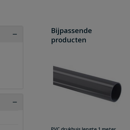
Bijpassende
producten
PVC drukbuis lengte 1 meter