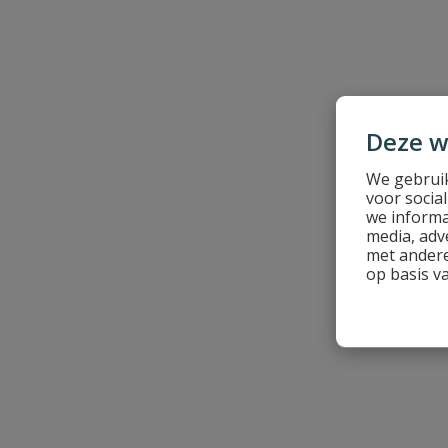
Naam
Deze w
Samenvatting
We gebruik
voor socia
we informa
Beoordeling
media, adv
met andere
op basis v
Beoordeling versturen