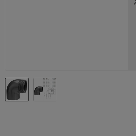
View larger image
View larger image