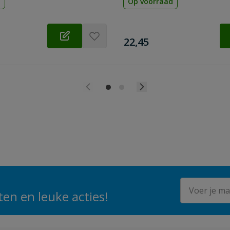
d
Op voorraad
€
22,45
E-mailadres
en en leuke acties!