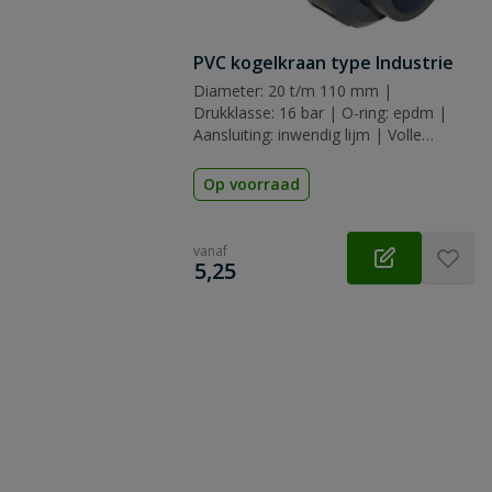
PVC kogelkraan type Industrie
Diameter: 20 t/m 110 mm |
Drukklasse: 16 bar | O-ring: epdm |
Aansluiting: inwendig lijm | Volle
doorlaat
Op voorraad
vanaf
€
5,25