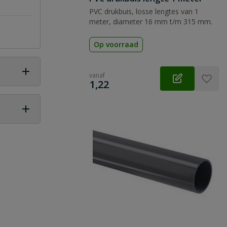
PVC drukbuis, losse lengtes van 1
meter, diameter 16 mm t/m 315 mm.
Op voorraad
vanaf
€
1,22
 vraag