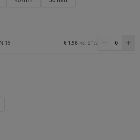
40 mm
50 mm
PN 16
€ 1,56