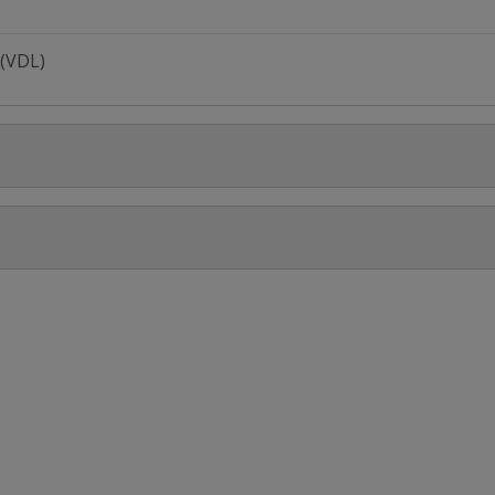
 (VDL)
Stel jouw