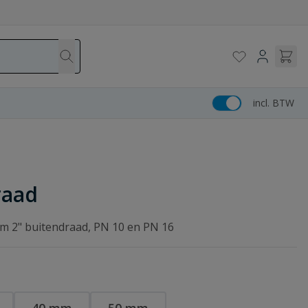
incl. BTW
raad
tm 2" buitendraad, PN 10 en PN 16