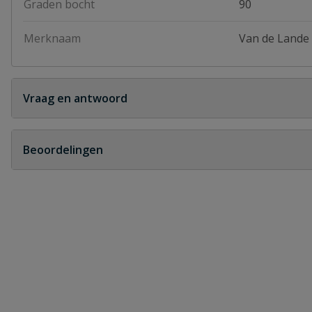
Graden bocht
90
Merknaam
Van de Lande
Vraag en antwoord
Geen vragen
Beoordelingen
Heb je zelf ook een vraag over dit product?
Schrijf zelf een beoordeling
Je beoordeelt:
VDL knie 90° buitendraad
Uw waardering: