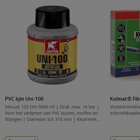
PVC lijm Uni-100
Kolmat® Fib
Inhoud: 125 t/m 5000 ml | Druk: max. 16 bar |
Vezelversterkt
Voor het verlijmen van PVC buizen, moffen en
schroefdraadve
fittingen | Diameter: tot 315 mm | Keurmerk:
KIWA, KOMO & WRAS