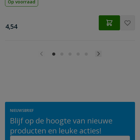
Op voorraad
€
4,54
NIEUWSBRIEF
Blijf op de hoogte van nieuwe
producten en leuke acties!
E-mailadres