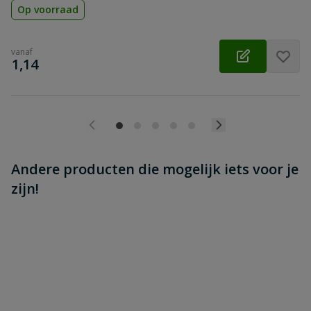
Op voorraad
vanaf
€
1,14
Andere producten die mogelijk iets voor je
zijn!