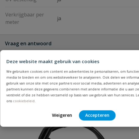
Verkrijgbaar per
ja
meter
Vraag en antwoord
Geen vragen
Beoordelingen
Deze website maakt gebruik van cookies
We gebruiken cookies om content en advertenties te personaliseren, om functies 
media te bieden en om ons websiteverkeer te analyseren. Ook delen we informa
Heb je zelf ook een vraag over dit
Stel 
gebruik van onze site met onze partners voor social media, adverteren en analys
Bijpassende producten
Schrijf zelf een beoordeling
vra
product?
partners kunnen deze gegevens combineren met andere informatie die u aan ze
verstrekt of die ze hebben verzameld op basis van uw gebruik van hun services. L
Je beoordeelt:
Mantelbuis UV-bestendig
ons
cookiebeleid
.
Weigeren
Accepteren
Uw waardering:
Populair