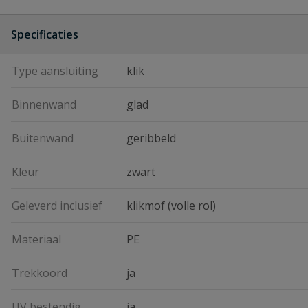
Specificaties
Type aansluiting
klik
Binnenwand
glad
Buitenwand
geribbeld
Kleur
zwart
Geleverd inclusief
klikmof (volle rol)
Materiaal
PE
Trekkoord
ja
UV bestendig
ja