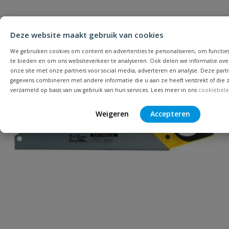
Uw waardering:
Populair
Deze website maakt gebruik van cookies
We gebruiken cookies om content en advertenties te personaliseren, om functies
te bieden en om ons websiteverkeer te analyseren. Ook delen we informatie ove
onze site met onze partners voor social media, adverteren en analyse. Deze par
gegevens combineren met andere informatie die u aan ze heeft verstrekt of die
Naam
verzameld op basis van uw gebruik van hun services. Lees meer in ons
cookiebele
Weigeren
Accepteren
Samenvatting
Beoordeling
Beoordeling versturen