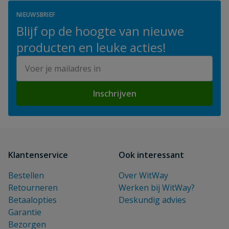
NIEUWSBRIEF
Blijf op de hoogte van nieuwe
producten en leuke acties!
E-mailadres
Inschrijven
Klantenservice
Ook interessant
Bestellen
Over WitWay
Retourneren
Werken bij WitWay?
Betaalopties
Deskundig advies
Garantie
Bezorgen