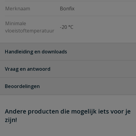
Merknaam
Bonfix
Minimale
-20 °C
vloeistoftemperatuur
Handleiding en downloads
Vraag en antwoord
Bonfix Knelfittingen Messing en Messing Vertind
Bonfix_Knelfittingen_Messing_en_Messing_Vertind
Geen vragen
Beoordelingen
Heb je zelf ook een vraag over dit
S
Andere producten die mogelijk iets voor je
Schrijf zelf een beoordeling
product?
zijn!
Je beoordeelt:
Bonfix messing hoek T-stuk 3 x knel