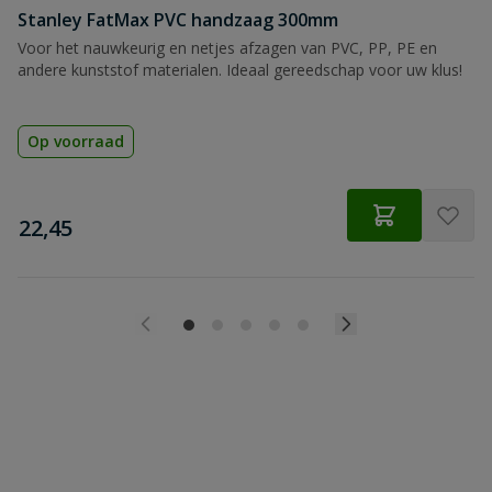
Stanley FatMax PVC handzaag 300mm
Voor het nauwkeurig en netjes afzagen van PVC, PP, PE en
andere kunststof materialen. Ideaal gereedschap voor uw klus!
Op voorraad
€
22,45