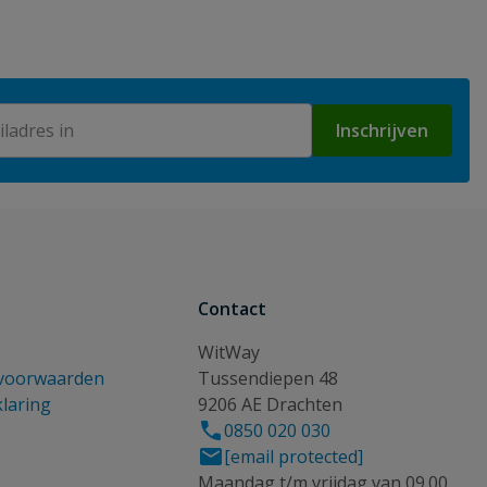
Inschrijven
Contact
WitWay
voorwaarden
Tussendiepen 48
klaring
9206 AE Drachten
0850 020 030
[email protected]
Maandag t/m vrijdag van 09.00