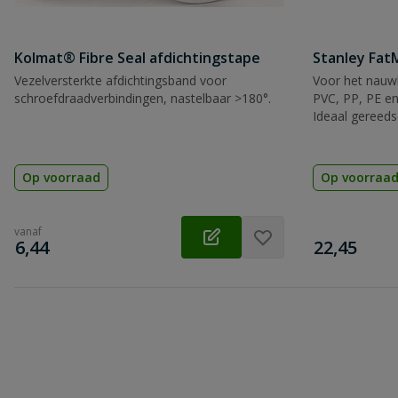
Kolmat® Fibre Seal afdichtingstape
Stanley Fa
Vezelversterkte afdichtingsband voor
Voor het nauwk
Beoordeling versturen
schroefdraadverbindingen, nastelbaar >180°.
PVC, PP, PE en
Ideaal gereeds
Op voorraad
Op voorraa
vanaf
€
€
6,44
22,45