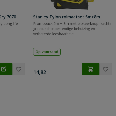
Dry 7070
Stanley Tylon rolmaatset 5m+8m
y Long life
Promopack 5m + 8m met blokeerknop, zachte
greep, schokbestendige behuizing en
verbeterde leesbaarheid!
Op voorraad
€
14,82