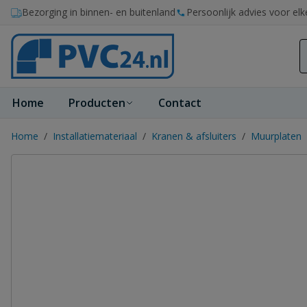
Ga naar de inhoud
Bezorging in binnen- en buitenland
Persoonlijk advies voor elk
Home
Producten
Contact
Home
/
Installatiemateriaal
/
Kranen & afsluiters
/
Muurplaten