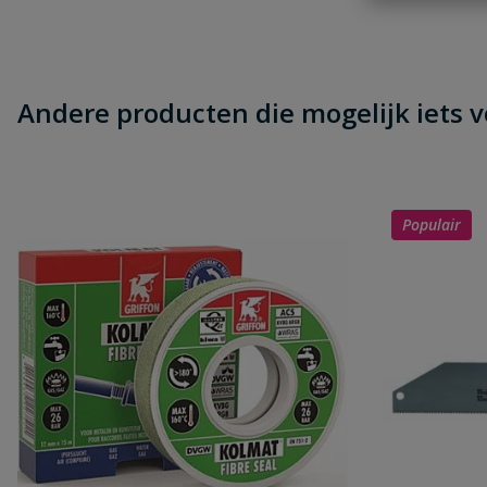
Heb je zelf ook een vraag over dit product?
Schrijf zelf een beoordeling
Je beoordeelt:
Messing muurplaat
Andere producten die mogelijk iets vo
Uw waardering:
Populair
Naam
Samenvatting
Beoordeling