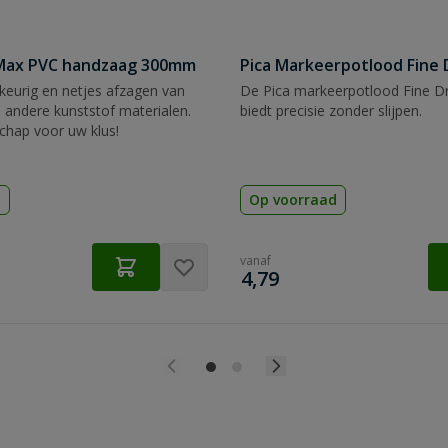
tMax PVC handzaag 300mm
Pica Markeerpotlood Fine 
eurig en netjes afzagen van
De Pica markeerpotlood Fine Dr
 andere kunststof materialen.
biedt precisie zonder slijpen.
chap voor uw klus!
d
Op voorraad
vanaf
€
4,79