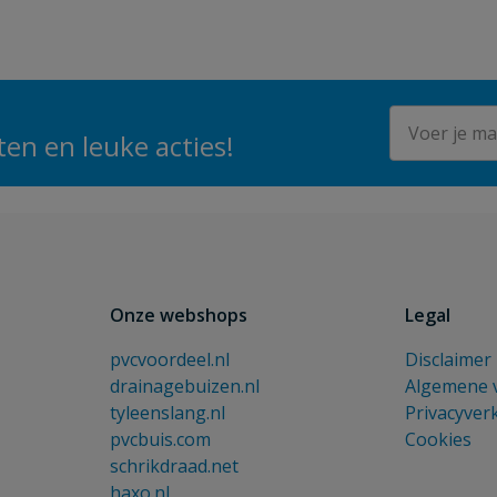
E-mailadres
en en leuke acties!
Onze webshops
Legal
pvcvoordeel.nl
Disclaimer
drainagebuizen.nl
Algemene 
tyleenslang.nl
Privacyver
pvcbuis.com
Cookies
schrikdraad.net
haxo.nl