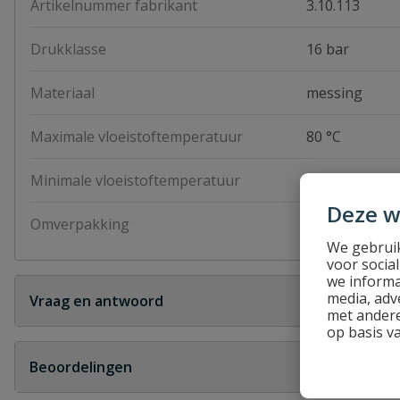
Artikelnummer fabrikant
3.10.113
Drukklasse
16 bar
Materiaal
messing
Maximale vloeistoftemperatuur
80 °C
Minimale vloeistoftemperatuur
-20 °C
Deze w
Omverpakking
25 stuks
We gebruik
voor socia
we informa
media, adv
Vraag en antwoord
met andere
op basis v
Geen vragen
Beoordelingen