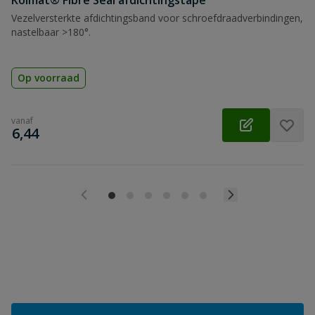
Kolmat® Fibre Seal afdichtingstape
Vezelversterkte afdichtingsband voor schroefdraadverbindingen,
nastelbaar >180°.
Op voorraad
vanaf
€
6,44