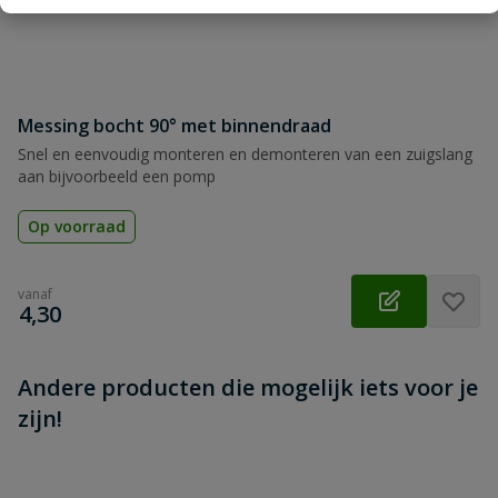
Messing bocht 90° met binnendraad
Beoordeling versturen
Snel en eenvoudig monteren en demonteren van een zuigslang
aan bijvoorbeeld een pomp
Op voorraad
vanaf
€
4,30
Andere producten die mogelijk iets voor je
zijn!