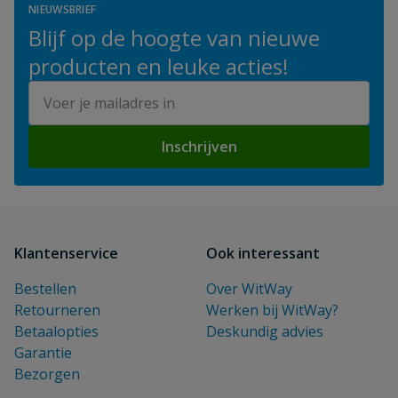
NIEUWSBRIEF
Blijf op de hoogte van nieuwe
producten en leuke acties!
E-mailadres
Inschrijven
Klantenservice
Ook interessant
Bestellen
Over WitWay
Retourneren
Werken bij WitWay?
Betaalopties
Deskundig advies
Garantie
Bezorgen