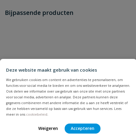
Heb je zelf ook een vraag over
Stel jouw
Bijpassende producten
Schrijf zelf een beoordeling
vraag
dit product?
Je beoordeelt:
Messing slangkoppeling met
vleugelmoer
Uw waardering:
Deze website maakt gebruik van cookies
We gebruiken cookies om content en advertenties te personaliseren, om
functies voor social media te bieden en om ons websiteverkeer te analyseren.
Ook delen we informatie over uw gebruik van onze site met onze partners
Naam
voor social media, adverteren en analyse. Deze partners kunnen deze
gegevens combineren met andere informatie die u aan ze heeft verstrekt of
die ze hebben verzameld op basis van uw gebruik van hun services. Lees
meer in ons
cookiebeleid
.
Samenvatting
Weigeren
Accepteren
Beoordeling