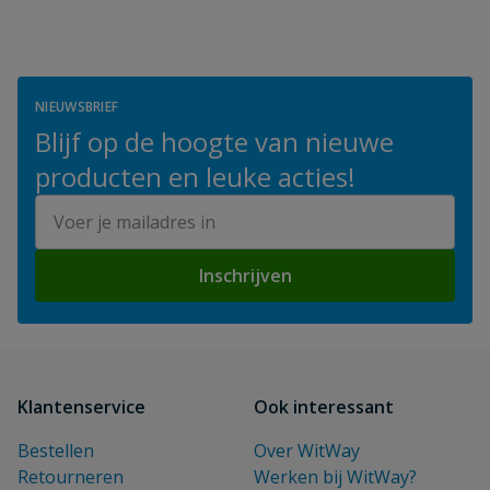
NIEUWSBRIEF
Blijf op de hoogte van nieuwe
producten en leuke acties!
E-mailadres
Inschrijven
Klantenservice
Ook interessant
Bestellen
Over WitWay
Retourneren
Werken bij WitWay?