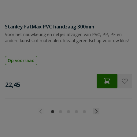
Beoordeling versturen
Stanley FatMax PVC handzaag 300mm
Voor het nauwkeurig en netjes afzagen van PVC, PP, PE en
andere kunststof materialen. Ideaal gereedschap voor uw klus!
Op voorraad
€
22,45