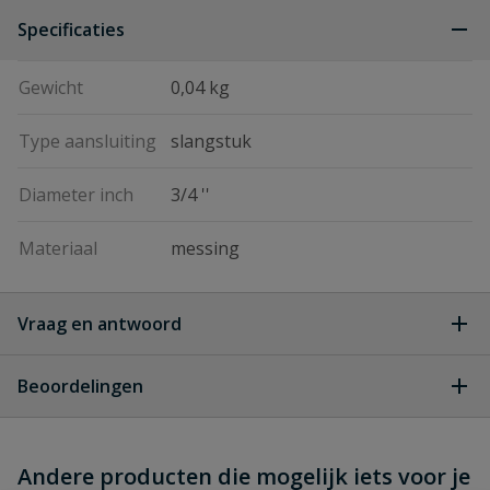
Specificaties
Gewicht
0,04 kg
Type aansluiting
slangstuk
Diameter inch
3/4 ''
Materiaal
messing
Vraag en antwoord
Geen vragen
Beoordelingen
Heb je zelf ook een vraag over
Stel jouw
Andere producten die mogelijk iets voor je
Schrijf zelf een beoordeling
vraag
dit product?