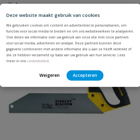
zijn!
Je beoordeelt:
Messing slangstuk 3/4" slang
Deze website maakt gebruik van cookies
Uw waardering:
We gebruiken cookies om content en advertenties te personaliseren, om
functies voor social media te bieden en om ons websiteverkeer te analyseren.
Populair
Ook delen we informatie over uw gebruik van onze site met onze partners
voor social media, adverteren en analyse. Deze partners kunnen deze
gegevens combineren met andere informatie die u aan ze heeft verstrekt of
die ze hebben verzameld op basis van uw gebruik van hun services. Lees
meer in ons
cookiebeleid
.
Weigeren
Accepteren
Naam
Samenvatting
Beoordeling