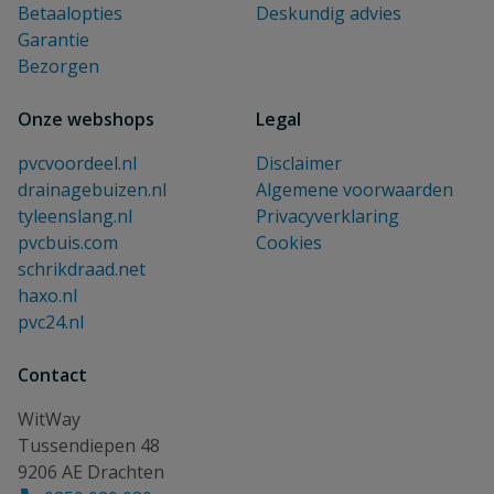
Betaalopties
Deskundig advies
Garantie
Bezorgen
Onze webshops
Legal
pvcvoordeel.nl
Disclaimer
drainagebuizen.nl
Algemene voorwaarden
tyleenslang.nl
Privacyverklaring
pvcbuis.com
Cookies
schrikdraad.net
haxo.nl
pvc24.nl
Contact
WitWay
Tussendiepen 48
9206 AE Drachten