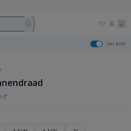
incl. BTW
s
innendraad
m 2"