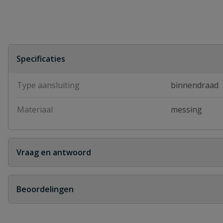
Specificaties
Type aansluiting
binnendraad
Materiaal
messing
Vraag en antwoord
Geen vragen
Beoordelingen
Heb je zelf ook een vraag over dit product?