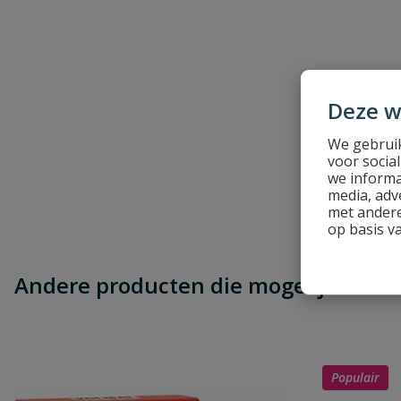
Schrijf zelf een beoordeling
Je beoordeelt:
Messing sluitmoer binnendraad
Uw waardering:
Deze w
We gebruik
voor socia
we informa
media, adv
met andere
op basis v
Naam
Andere producten die mogelijk iets vo
Samenvatting
Beoordeling
Populair