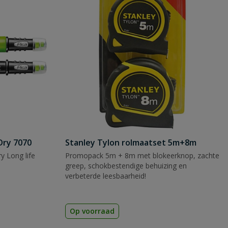
Dry 7070
Stanley Tylon rolmaatset 5m+8m
y Long life
Promopack 5m + 8m met blokeerknop, zachte
greep, schokbestendige behuizing en
verbeterde leesbaarheid!
Op voorraad