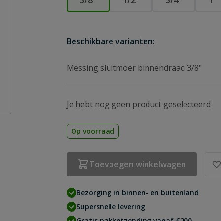
3/8″
1/2″
3/4″
1″
Beschikbare varianten:
Messing sluitmoer binnendraad 3/8"
Je hebt nog geen product geselecteerd
Op voorraad
Toevoegen winkelwagen
Bezorging in binnen- en buitenland
Supersnelle levering
Gratis pakketzending vanaf €200