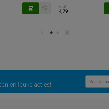
vanaf
€
4,79
E-mailadres
en en leuke acties!