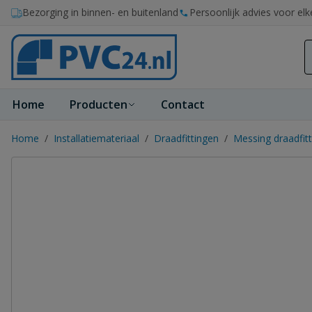
Ga naar de inhoud
Bezorging in binnen- en buitenland
Persoonlijk advies voor elk
Home
Producten
Contact
Home
/
Installatiemateriaal
/
Draadfittingen
/
Messing draadfit