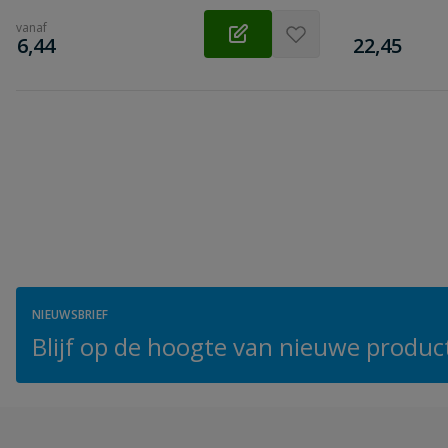
vanaf
€
€
6,44
22,45
NIEUWSBRIEF
Blijf op de hoogte van nieuwe product