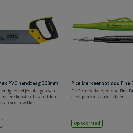
tMax PVC handzaag 300mm
Pica Markeerpotlood Fine 
eurig en netjes afzagen van
De Pica markeerpotlood Fine Dr
 andere kunststof materialen.
biedt precisie zonder slijpen.
chap voor uw klus!
d
Op voorraad