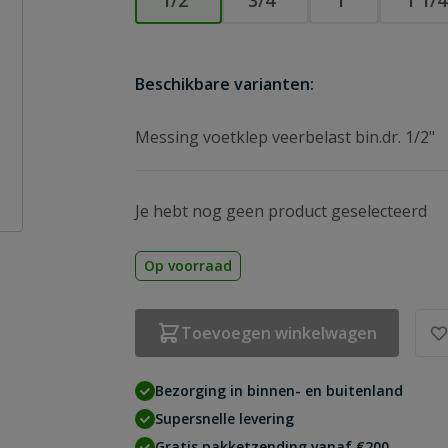
1/2″
3/4″
1″
1 1/4
Beschikbare varianten:
Messing voetklep veerbelast bin.dr. 1/2"
Je hebt nog geen product geselecteerd
Op voorraad
Toevoegen winkelwagen
Bezorging in binnen- en buitenland
Supersnelle levering
Gratis pakketzending vanaf €200