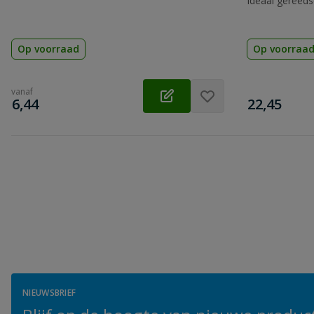
Ideaal gereeds
Op voorraad
Op voorraa
vanaf
€
€
6,44
22,45
NIEUWSBRIEF