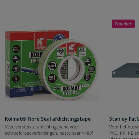
Uw waardering:
Populair
Naam
Samenvatting
Beoordeling
Kolmat® Fibre Seal afdichtingstape
Stanley Fa
Vezelversterkte afdichtingsband voor
Voor het nauwk
Beoordeling versturen
schroefdraadverbindingen, nastelbaar >180°.
PVC, PP, PE en