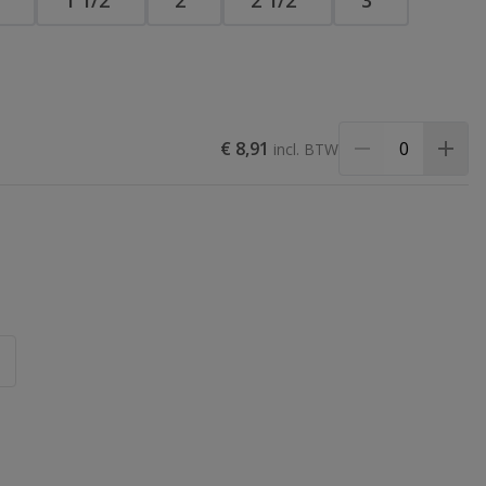
″
1 1/2″
2″
2 1/2″
3″
€ 8,91