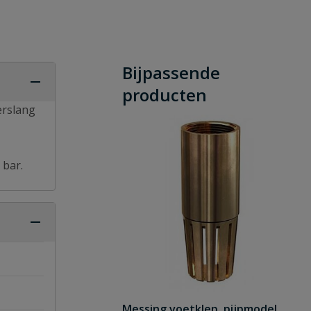
Bijpassende
producten
erslang
bar.
Messing voetklep, pijpmodel