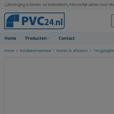
Ga naar de inhoud
Bezorging in binnen- en buitenland
Persoonlijk advies voor elk
Home
Producten
Contact
Home
/
Installatiemateriaal
/
Kranen & afsluiters
/
Terugslagkl