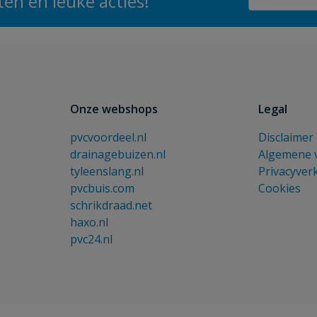
en en leuke acties!
Onze webshops
Legal
pvcvoordeel.nl
Disclaimer
drainagebuizen.nl
Algemene 
tyleenslang.nl
Privacyver
pvcbuis.com
Cookies
schrikdraad.net
haxo.nl
pvc24.nl