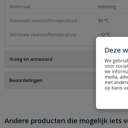
Materiaal
messing
Maximale vloeistoftemperatuur
90 °C
Minimale vloeistoftemperatuur
-10 °C
Deze w
Vraag en antwoord
We gebruik
voor socia
Geen vragen
we informa
media, adv
Beoordelingen
met andere
op basis v
Heb je zelf ook een vraag over dit product?
Schrijf zelf een beoordeling
Je beoordeelt:
Messing voetklep
Andere producten die mogelijk iets vo