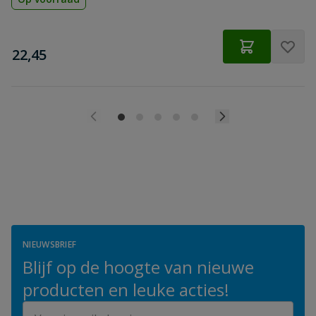
€
22,45
NIEUWSBRIEF
Blijf op de hoogte van nieuwe
producten en leuke acties!
E-mailadres