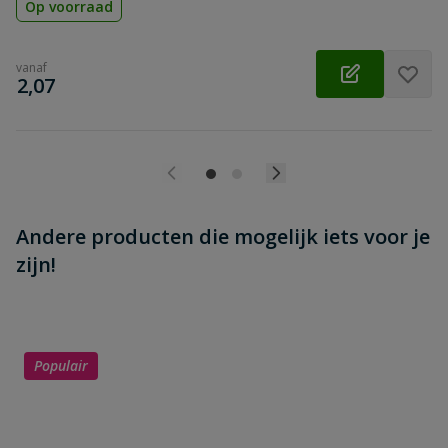
Op voorraad
vanaf
€
2,07
Andere producten die mogelijk iets voor je
zijn!
Populair