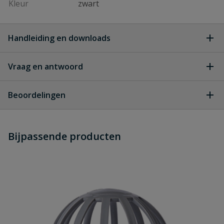
Kleur
zwart
Handleiding en downloads
Vraag en antwoord
Nicoll Connecto Lijnafwatering
Download
Aliaxis_NL_-_Brochure_-_Nicoll_-
Geen vragen
_Connecto_Lijnafwatering_-_23-03-
Beoordelingen
191_Low_Resolution_.pdf
Heb je zelf ook een vraag over
Stel jouw
Bijpassende producten
Schrijf zelf een beoordeling
vraag
dit product?
Je beoordeelt:
Nicoll Connecto 100 met gietijzer
sleufrooster
Uw waardering: