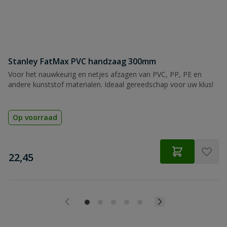
Stanley FatMax PVC handzaag 300mm
Voor het nauwkeurig en netjes afzagen van PVC, PP, PE en
andere kunststof materialen. Ideaal gereedschap voor uw klus!
Op voorraad
€
22,45