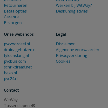
Retourneren
Werken bij WitWay?
Betaalopties
Deskundig advies
Garantie
Bezorgen
Onze webshops
Legal
pvcvoordeel.nl
Disclaimer
drainagebuizen.nl
Algemene voorwaarden
tyleenslang.nl
Privacyverklaring
pvcbuis.com
Cookies
schrikdraad.net
haxo.nl
pvc24.nl
Contact
WitWay
Tussendiepen 48