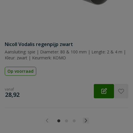
Beoordeling
Nicoll Vodalis regenpijp zwart
Beoordeling versturen
Aansluiting: spie | Diameter: 80 & 100 mm | Lengte: 2 & 4 m |
Kleur: zwart | Keurmerk: KOMO
Op voorraad
vanaf
€
28,92