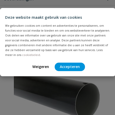
Heb je zelf ook een vraag over
Stel jouw
Deze website maakt gebruik van cookies
Bijpassende producten
Schrijf zelf een beoordeling
vraag
dit product?
We gebruiken cookies om content en advertenties te personaliseren, om
Je beoordeelt:
Nicoll Vodalis HWA vergaarbak
functies voor social media te bieden en om ons websiteverkeer te analyseren.
Ook delen we informatie over uw gebruik van onze site met onze partners
zwart
voor social media, adverteren en analyse. Deze partners kunnen deze
gegevens combineren met andere informatie die u aan ze heeft verstrekt of
Populair
Uw waardering:
die ze hebben verzameld op basis van uw gebruik van hun services. Lees
meer in ons
cookiebeleid
.
Weigeren
Accepteren
Naam
Samenvatting