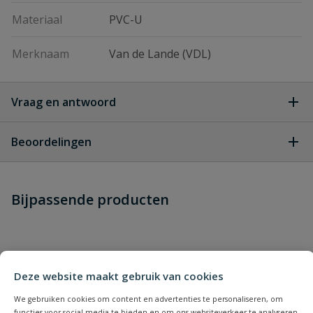
Materiaal
PVC-U
Merknaam
Van de Lande (VDL)
Vraag en antwoord
Geen vragen
Beoordelingen
Heb je zelf ook een vraag over
Stel jouw
Bijpassende producten
Schrijf zelf een beoordeling
vraag
dit product?
Je beoordeelt:
VDL PVC / tyleen T-stuk
Uw waardering:
Deze website maakt gebruik van cookies
We gebruiken cookies om content en advertenties te personaliseren, om
functies voor social media te bieden en om ons websiteverkeer te analyseren.