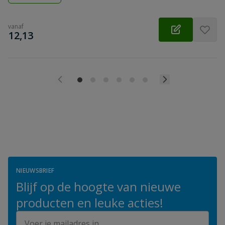
vanaf
€
12,13
NIEUWSBRIEF
Blijf op de hoogte van nieuwe
producten en leuke acties!
E-mailadres