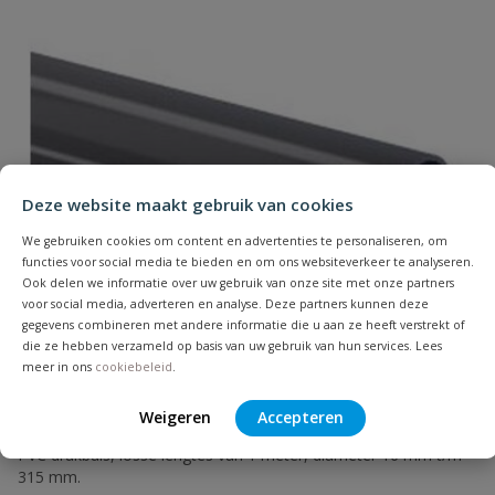
Naam
Deze website maakt gebruik van cookies
Samenvatting
We gebruiken cookies om content en advertenties te personaliseren, om
functies voor social media te bieden en om ons websiteverkeer te analyseren.
Beoordeling
Ook delen we informatie over uw gebruik van onze site met onze partners
voor social media, adverteren en analyse. Deze partners kunnen deze
gegevens combineren met andere informatie die u aan ze heeft verstrekt of
die ze hebben verzameld op basis van uw gebruik van hun services. Lees
meer in ons
cookiebeleid
.
Beoordeling versturen
Weigeren
Accepteren
PVC drukbuis lengte 1 meter
PVC drukbuis, losse lengtes van 1 meter, diameter 16 mm t/m
315 mm.