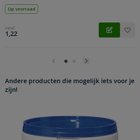
Op voorraad
vanaf
€
1,22
Andere producten die mogelijk iets voor je
zijn!