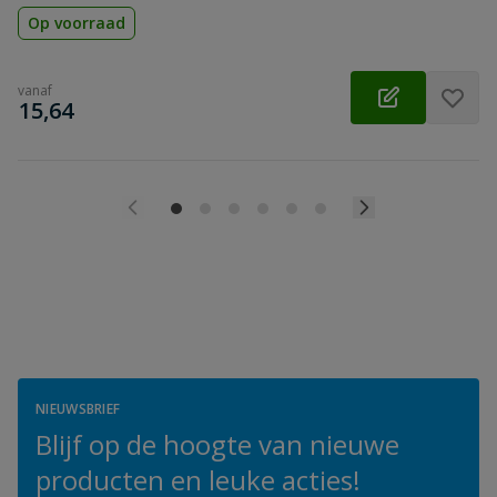
Op voorraad
vanaf
€
15,64
NIEUWSBRIEF
Blijf op de hoogte van nieuwe
producten en leuke acties!