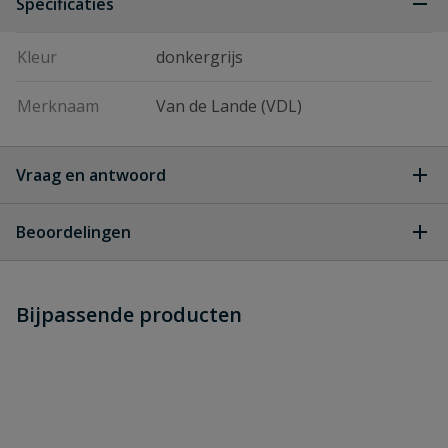
Specificaties
Kleur
donkergrijs
Merknaam
Van de Lande (VDL)
Vraag en antwoord
Geen vragen
Beoordelingen
Heb je zelf ook een vraag over
Stel jouw
Bijpassende producten
Schrijf zelf een beoordeling
vraag
dit product?
Je beoordeelt:
VDL Steekmof
Uw waardering: