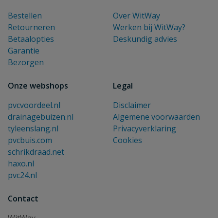
Bestellen
Over WitWay
Retourneren
Werken bij WitWay?
Betaalopties
Deskundig advies
Garantie
Bezorgen
Onze webshops
Legal
pvcvoordeel.nl
Disclaimer
drainagebuizen.nl
Algemene voorwaarden
tyleenslang.nl
Privacyverklaring
pvcbuis.com
Cookies
schrikdraad.net
haxo.nl
pvc24.nl
Contact