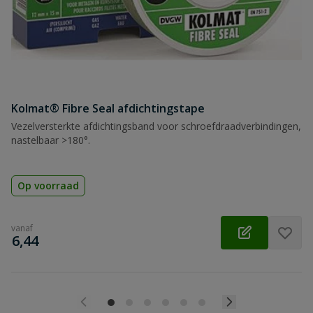
Kolmat® Fibre Seal afdichtingstape
Vezelversterkte afdichtingsband voor schroefdraadverbindingen,
nastelbaar >180°.
Op voorraad
vanaf
€
6,44