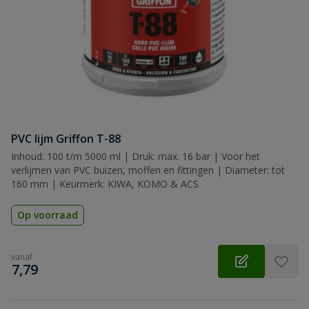
PVC lijm Griffon T-88
Inhoud: 100 t/m 5000 ml | Druk: max. 16 bar | Voor het
verlijmen van PVC buizen, moffen en fittingen | Diameter: tot
160 mm | Keurmerk: KIWA, KOMO & ACS
Op voorraad
vanaf
€
7,79