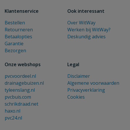
Klantenservice
Ook interessant
Bestellen
Over WitWay
Retourneren
Werken bij WitWay?
Betaalopties
Deskundig advies
Garantie
Bezorgen
Onze webshops
Legal
pvcvoordeel.nl
Disclaimer
drainagebuizen.nl
Algemene voorwaarden
tyleenslang.nl
Privacyverklaring
pvcbuis.com
Cookies
schrikdraad.net
haxo.nl
pvc24.nl