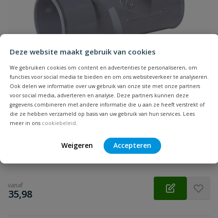
Samenvatting
Beoordeling
Deze website maakt gebruik van cookies
We gebruiken cookies om content en advertenties te personaliseren, om
functies voor social media te bieden en om ons websiteverkeer te analyseren.
Ook delen we informatie over uw gebruik van onze site met onze partners
voor social media, adverteren en analyse. Deze partners kunnen deze
Beoordeling versturen
PVC rioolterugslagklep
gegevens combineren met andere informatie die u aan ze heeft verstrekt of
Diameter: 32, 40 & 50 mm| Aansluiting: inwendig lijm |
die ze hebben verzameld op basis van uw gebruik van hun services. Lees
Voorkomt dat rioolwater terugstroomt | Horizontale montage
meer in ons
cookiebeleid
.
| Volle doorlaat
Weigeren
Accepteren
Op voorraad
vanaf
€
35,98