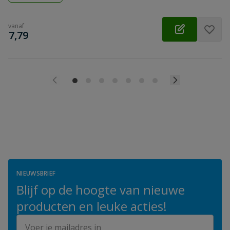
vanaf
€
7,79
NIEUWSBRIEF
Blijf op de hoogte van nieuwe
producten en leuke acties!
E-mailadres