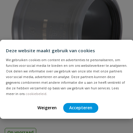
Naam
Samenvatting
Deze website maakt gebruik van cookies
We gebruiken cookies om content en advertenties te personaliseren, om
Beoordeling
functies voor social media te bieden en om ons websiteverkeer te analyseren.
Ook delen we informatie over uw gebruik van onze site met onze partners
voor social media, adverteren en analyse. Deze partners kunnen deze
gegevens combineren met andere informatie die u aan ze heeft verstrekt of
die ze hebben verzameld op basis van uw gebruik van hun services. Lees
meer in ons
cookiebeleid
.
PVC overschuifmof
Beoordeling versturen
Zonder stootrand | Diameter: 32 t/m 500 mm | Aansluiting:
Weigeren
Accepteren
manchet | Kleur: grijs | KOMO
Op voorraad