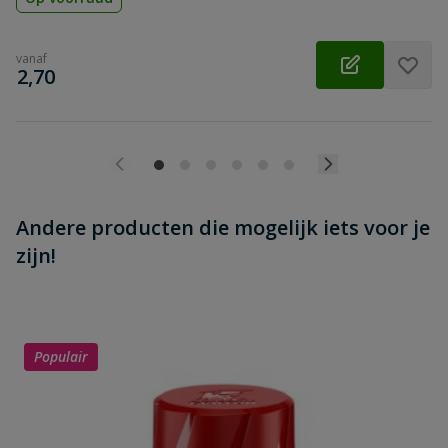
vanaf
€
2,70
Andere producten die mogelijk iets voor je
zijn!
Populair