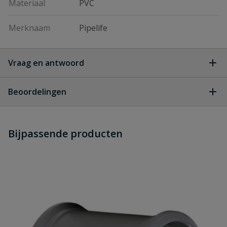
Materiaal
PVC
Merknaam
Pipelife
Vraag en antwoord
Geen vragen
Beoordelingen
Heb je zelf ook een vraag over
Stel jouw
Bijpassende producten
Schrijf zelf een beoordeling
vraag
dit product?
Je beoordeelt:
PVC bocht 30° manchet x spie 315
mm
Uw waardering: