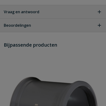
Vraag en antwoord
Geen vragen
Beoordelingen
Heb je zelf ook een vraag over
Stel jouw
Bijpassende producten
Schrijf zelf een beoordeling
vraag
dit product?
Je beoordeelt:
PVC bocht 30° manchet x spie 110
mm
Uw waardering: