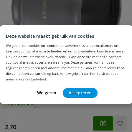
Naam
Samenvatting
Deze website maakt gebruik van cookies
Beoordeling
We gebruiken cookies om content en advertenties te personaliseren, om
functies voor social media te bieden en om ons websiteverkeer te analyseren.
Ook delen we informatie over uw gebruik van onze site met onze partners
voor social media, adverteren en analyse. Deze partners kunnen deze
gegevens combineren met andere informatie die u aan ze heeft verstrekt of
die ze hebben verzameld op basis van uw gebruik van hun services. Lees
PVC overschuifmof
meer in ons
cookiebeleid
.
Beoordeling versturen
Zonder stootrand | Diameter: 32 t/m 500 mm | Aansluiting:
manchet | Kleur: grijs | KOMO
Weigeren
Accepteren
Op voorraad
vanaf
€
2,70