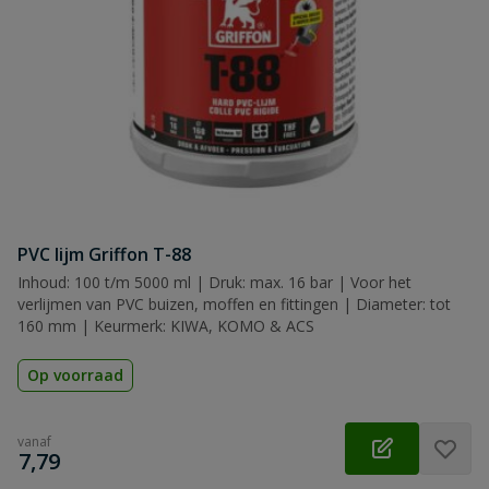
PVC lijm Griffon T-88
Inhoud: 100 t/m 5000 ml | Druk: max. 16 bar | Voor het
verlijmen van PVC buizen, moffen en fittingen | Diameter: tot
160 mm | Keurmerk: KIWA, KOMO & ACS
Op voorraad
vanaf
€
7,79