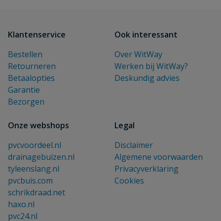
Klantenservice
Ook interessant
Bestellen
Over WitWay
Retourneren
Werken bij WitWay?
Betaalopties
Deskundig advies
Garantie
Bezorgen
Onze webshops
Legal
pvcvoordeel.nl
Disclaimer
drainagebuizen.nl
Algemene voorwaarden
tyleenslang.nl
Privacyverklaring
pvcbuis.com
Cookies
schrikdraad.net
haxo.nl
pvc24.nl