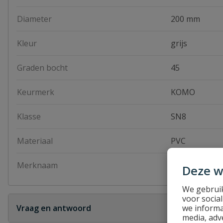
Diameter
200 mm
Kleur
grijs
Graden bocht
45
Keurmerk
KOMO
Klasse
SN8
Materiaal
PVC
Merknaam
Pipelife
Deze w
We gebruik
voor socia
we informa
Vraag en antwoord
media, adv