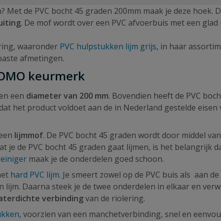
? Met de PVC bocht 45 graden 200mm maak je deze hoek. 
uiting
. De mof wordt over een PVC afvoerbuis met een glad 
ering, waaronder
PVC hulpstukken lijm grijs
, in haar assortim
aste afmetingen.
KOMO keurmerk
en een
diameter van 200 mm
. Bovendien heeft de PVC bocht
 dat het product voldoet aan de in Nederland gestelde eisen
 een
lijmmof
. De PVC bocht 45 graden wordt door middel va
 je de PVC bocht 45 graden gaat lijmen, is het belangrijk da
einiger
maak je de onderdelen goed schoon.
met
hard PVC lijm
. Je smeert zowel op de PVC buis als aan de
 lijm. Daarna steek je de twee onderdelen in elkaar en verw
aterdichte verbinding
van de riolering.
ukken
, voorzien van een manchetverbinding, snel en eenvou