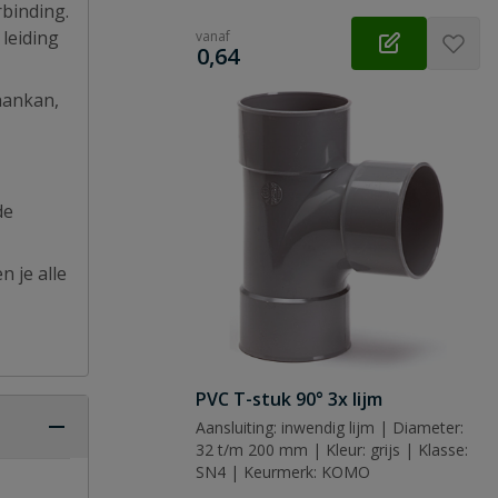
rbinding.
leiding
vanaf
€
0,64
 aankan,
de
n je alle
PVC T-stuk 90° 3x lijm
Aansluiting: inwendig lijm | Diameter:
32 t/m 200 mm | Kleur: grijs | Klasse:
SN4 | Keurmerk: KOMO