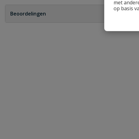
met andere
Geen vragen
op basis v
Beoordelingen
Heb je zelf ook een vraag over dit product?
Schrijf zelf een beoordeling
Je beoordeelt:
PVC bocht 45° 2x lijm 200 mm
Uw waardering:
Naam
Samenvatting