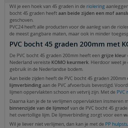
Wil je een hoek van 45 graden in de
riolering
aanleggen
bocht 45 graden heeft
aan beide zijden een mof aansl
geschoven.
PVC24 heeft alle producten voor de aanleg van de riol
de meest gangbare maten, maar ook in minder toegesp
PVC bocht 45 graden 200mm met 
De PVC bocht 45 graden 200mm heeft een
grijze kleur
Nederland vereiste
KOMO keurmerk
. Hierdoor weet je
gebruik in de Nederlandse bodem.
Aan beide zijden heeft de PVC bocht 45 graden 200mm
lijmverbinding
aan de PVC afvoerbuis bevestigd. Voordat
lijmen oppervlakten schoon en vetvrij zijn. Met de
PVC r
Daarna kan je de te verlijmen oppervlakten insmeren 
binnenzijde van de lijmmof
van de PVC bocht 45 graden
het overtollige lijm. De lijmverbinding zorgt voor een
w
Wil je liever niet verlijmen, dan kan je met de
PP hulpst