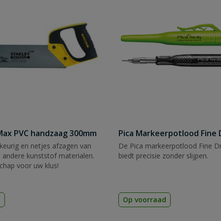
tMax PVC handzaag 300mm
Pica Markeerpotlood Fine 
eurig en netjes afzagen van
De Pica markeerpotlood Fine Dr
 andere kunststof materialen.
biedt precisie zonder slijpen.
chap voor uw klus!
d
Op voorraad