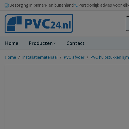
Ga naar de inhoud
Bezorging in binnen- en buitenland
Persoonlijk advies voor elk
Home
Producten
Contact
Home
/
Installatiemateriaal
/
PVC afvoer
/
PVC hulpstukken lijm 