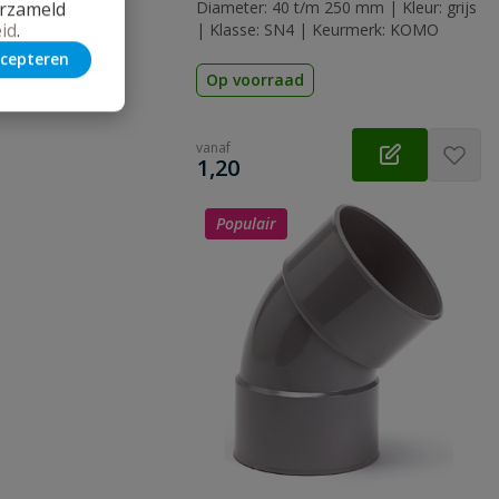
erzameld
Diameter: 40 t/m 250 mm | Kleur: grijs
id
.
| Klasse: SN4 | Keurmerk: KOMO
cepteren
Op voorraad
 vraag
vanaf
€
1,20
Populair