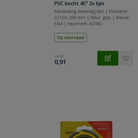
PVC bocht 45° 2x lijm
Aansluiting: inwendig lijm | Diameter:
32 t/m 200 mm | Kleur: grijs | Klasse:
SN4 | Keurmerk: KOMO
Op voorraad
vanaf
€
0,91