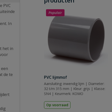
producten
De PVC
uiteinde
Populair
ent. In
 het in
 voor
n een
t de te
PVC lijmmof
Aansluiting: inwendig lijm | Diameter:
32 t/m 315 mm | Kleur: grijs | Klasse:
SN4 | Keurmerk: KOMO
ijdert
Op voorraad
dig