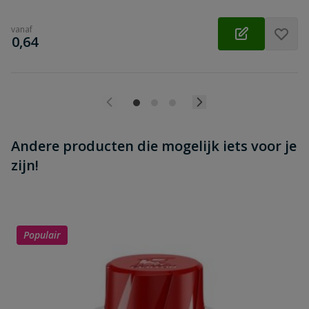
vanaf
€
0,64
Andere producten die mogelijk iets voor je
zijn!
Populair