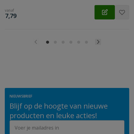
vanaf
€
7,79
NIEUWSBRIEF
Blijf op de hoogte van nieuwe
producten en leuke acties!
E-mailadres