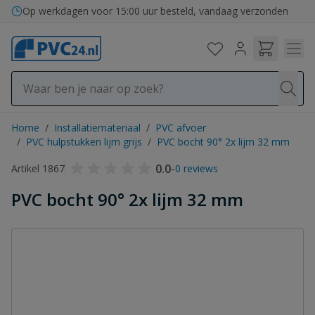
Ga naar de inhoud
Bezorging in binnen- en buitenland
Op werkdagen voor 15:00 uur besteld, vandaag verzonden
Home
/
Installatiemateriaal
/
PVC afvoer
/
PVC hulpstukken lijm grijs
/
PVC bocht 90° 2x lijm 32 mm
0.0
-
Artikel 1867
0 reviews
PVC bocht 90° 2x lijm 32 mm