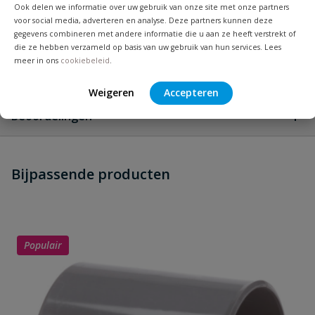
Ook delen we informatie over uw gebruik van onze site met onze partners
voor social media, adverteren en analyse. Deze partners kunnen deze
Merknaam
Pipelife
gegevens combineren met andere informatie die u aan ze heeft verstrekt of
die ze hebben verzameld op basis van uw gebruik van hun services. Lees
meer in ons
cookiebeleid
.
Vraag en antwoord
Weigeren
Accepteren
Geen vragen
Beoordelingen
Heb je zelf ook een vraag over
Stel jouw
Bijpassende producten
Schrijf zelf een beoordeling
vraag
dit product?
Je beoordeelt:
PVC bocht 90° 2x lijm 32 mm
Uw waardering:
Populair