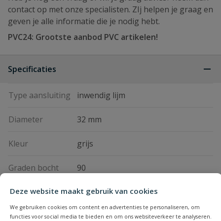
contact op met onze specialisten. ZIj helpen je graag en
geven je alle informatie die je nodig hebt.
PVC24: Grootste aanbod PVC artikelen!
Specificaties
Type aansluiting
inwendig lijm
Diameter
32 mm
Kleur
grijs
Graden bocht
90
Deze website maakt gebruik van cookies
Keurmerk
KOMO
We gebruiken cookies om content en advertenties te personaliseren, om
Materiaal
PVC
functies voor social media te bieden en om ons websiteverkeer te analyseren.