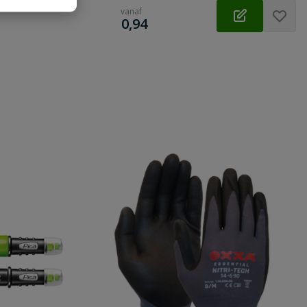
vanaf
€
0,94