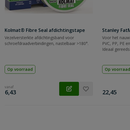
Kolmat® Fibre Seal afdichtingstape
Stanley Fa
Vezelversterkte afdichtingsband voor
Voor het nauwk
schroefdraadverbindingen, nastelbaar >180°.
PVC, PP, PE en
Ideaal gereeds
Op voorraad
Op voorraa
vanaf
€
€
6,43
22,45