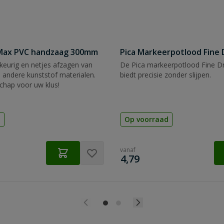
tMax PVC handzaag 300mm
Pica Markeerpotlood Fine 
eurig en netjes afzagen van
De Pica markeerpotlood Fine Dr
 andere kunststof materialen.
biedt precisie zonder slijpen.
chap voor uw klus!
d
Op voorraad
vanaf
€
4,79