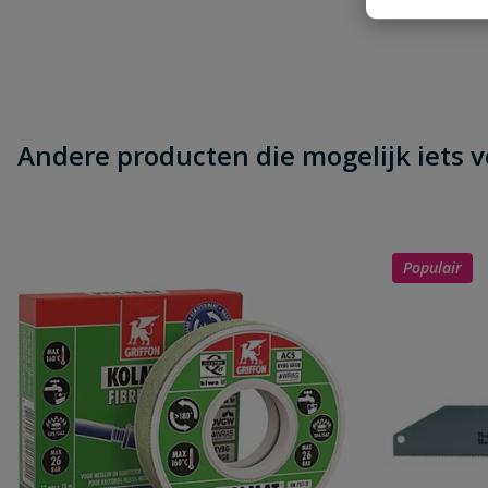
Andere producten die mogelijk iets vo
Naam
Samenvatting
Populair
Beoordeling
Beoordeling versturen