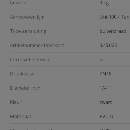
Gewicht
0 kg
Aanbevolen lijm
Uni-100 / Tan
Type aansluiting
buitendraad
Artikelnummer fabrikant
3.45.025
Corrosiebestendig
ja
Drukklasse
PN16
Diameter inch
1/4 ''
Kleur
zwart
Materiaal
PVC-U