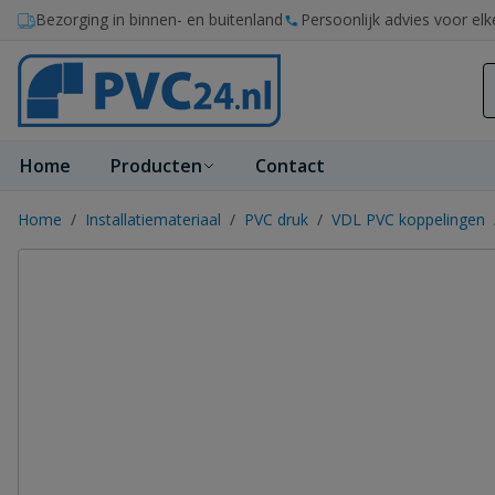
Ga naar de inhoud
Bezorging in binnen- en buitenland
Persoonlijk advies voor elk
Home
Producten
Contact
Home
/
Installatiemateriaal
/
PVC druk
/
VDL PVC koppelingen