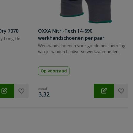
Dry 7070
OXXA Nitri-Tech 14-690
werkhandschoenen per paar
y Long life
Werkhandschoenen voor goede bescherming
van je handen bij diverse werkzaamheden.
Op voorraad
vanaf
€
3,32