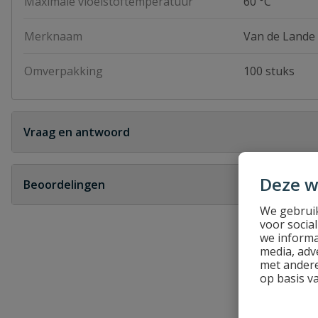
Maximale vloeistoftemperatuur
60 °C
Merknaam
Van de Lande
Omverpakking
100 stuks
Vraag en antwoord
Geen vragen
Deze w
Beoordelingen
We gebruik
Heb je zelf ook een vraag over dit product?
voor socia
we informa
Schrijf zelf een beoordeling
media, adv
met andere
Je beoordeelt:
VDL draadstop 1/4'' pn 16
op basis v
Uw waardering: