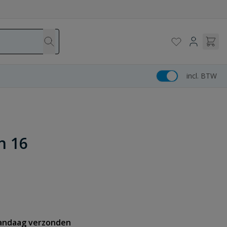
incl. BTW
n 16
vandaag verzonden