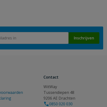
Inschrijven
Contact
WitWay
voorwaarden
Tussendiepen 48
klaring
9206 AE Drachten
0850 020 030