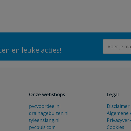
E-mailadres
en en leuke acties!
Onze webshops
Legal
pvcvoordeel.nl
Disclaimer
drainagebuizen.nl
Algemene 
tyleenslang.nl
Privacyver
pvcbuis.com
Cookies