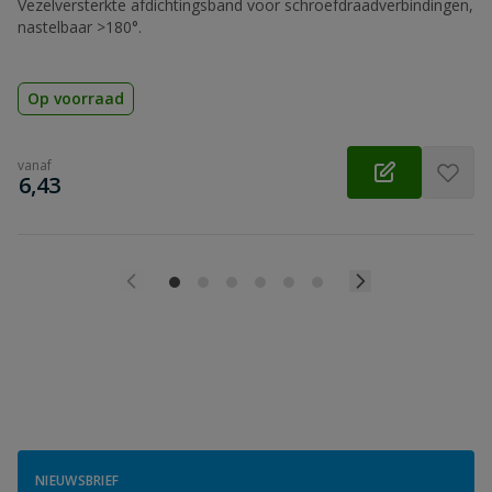
Vezelversterkte afdichtingsband voor schroefdraadverbindingen,
nastelbaar >180°.
Op voorraad
vanaf
€
6,43
NIEUWSBRIEF