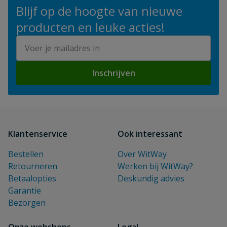
Blijf op de hoogte van nieuwe
producten en leuke acties!
E-mailadres
Inschrijven
Klantenservice
Ook interessant
Bestellen
Over WitWay
Retourneren
Werken bij WitWay?
Betaalopties
Deskundig advies
Garantie
Bezorgen