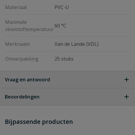
Materiaal
PVC-U
Maximale
60 °C
vloeistoftemperatuur
Merknaam
Van de Lande (VDL)
Omverpakking
25 stuks
Vraag en antwoord
Geen vragen
Beoordelingen
Heb je zelf ook een vraag over
Stel jouw
Bijpassende producten
Schrijf zelf een beoordeling
vraag
dit product?
Je beoordeelt:
VDL draadstop 3'' pn 10