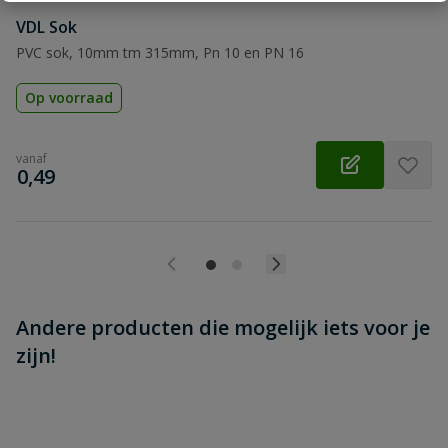
Beoordeling versturen
VDL Sok
PVC sok, 10mm tm 315mm, Pn 10 en PN 16
Op voorraad
vanaf
€
0,49
Andere producten die mogelijk iets voor je
zijn!