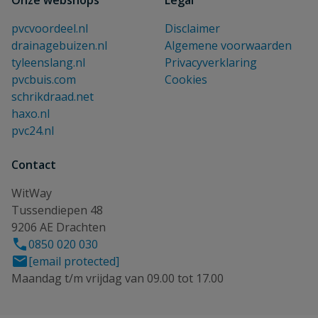
Onze webshops
Legal
pvcvoordeel.nl
Disclaimer
drainagebuizen.nl
Algemene voorwaarden
tyleenslang.nl
Privacyverklaring
pvcbuis.com
Cookies
schrikdraad.net
haxo.nl
pvc24.nl
Contact
WitWay
Tussendiepen 48
9206 AE Drachten
0850 020 030
[email protected]
Maandag t/m vrijdag van 09.00 tot 17.00