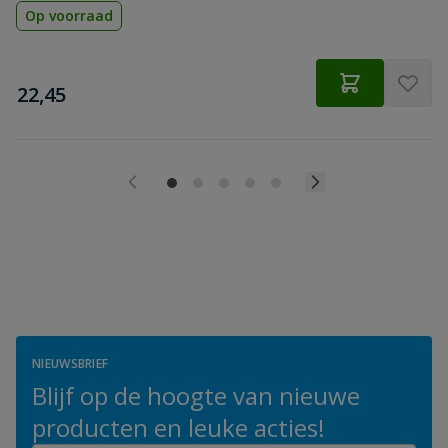
Op voorraad
€
22,45
NIEUWSBRIEF
Blijf op de hoogte van nieuwe
producten en leuke acties!