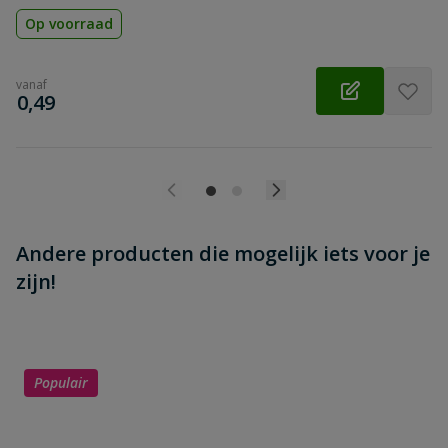
Op voorraad
vanaf
€
0,49
Andere producten die mogelijk iets voor je
zijn!
Populair