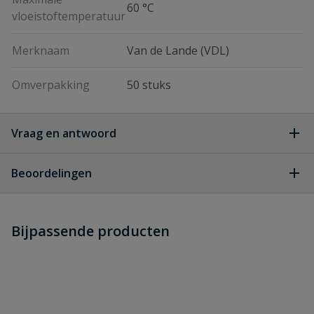
60 °C
vloeistoftemperatuur
Merknaam
Van de Lande (VDL)
Omverpakking
50 stuks
Vraag en antwoord
Geen vragen
Beoordelingen
Heb je zelf ook een vraag over
Stel jouw
Bijpassende producten
Schrijf zelf een beoordeling
vraag
dit product?
Je beoordeelt:
VDL PVC flens 25 mm PN 16
Uw waardering: