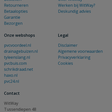
Retourneren
Werken bij WitWay?
Betaalopties
Deskundig advies
Garantie
Bezorgen
Onze webshops
Legal
pvcvoordeel.nl
Disclaimer
drainagebuizen.nl
Algemene voorwaarden
tyleenslang.nl
Privacyverklaring
pvcbuis.com
Cookies
schrikdraad.net
haxo.nl
pvc24.nl
Contact
WitWay
Tussendiepen 48