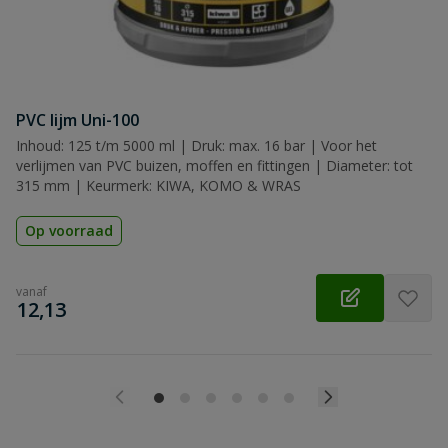
PVC lijm Uni-100
Inhoud: 125 t/m 5000 ml | Druk: max. 16 bar | Voor het
verlijmen van PVC buizen, moffen en fittingen | Diameter: tot
315 mm | Keurmerk: KIWA, KOMO & WRAS
Op voorraad
vanaf
€
12,13