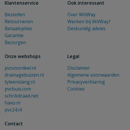
Klantenservice
Ook interessant
Bestellen
Over WitWay
Retourneren
Werken bij WitWay?
Betaalopties
Deskundig advies
Garantie
Bezorgen
Onze webshops
Legal
pvcvoordeel.nl
Disclaimer
drainagebuizen.nl
Algemene voorwaarden
tyleenslang.nl
Privacyverklaring
pvcbuis.com
Cookies
schrikdraad.net
haxo.nl
pvc24.nl
Contact