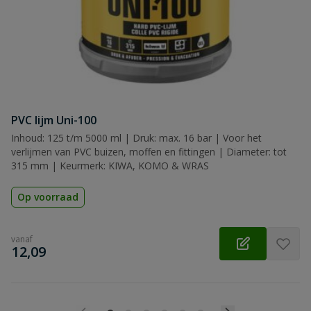
PVC lijm Uni-100
Inhoud: 125 t/m 5000 ml | Druk: max. 16 bar | Voor het
verlijmen van PVC buizen, moffen en fittingen | Diameter: tot
315 mm | Keurmerk: KIWA, KOMO & WRAS
Op voorraad
vanaf
€
12,09