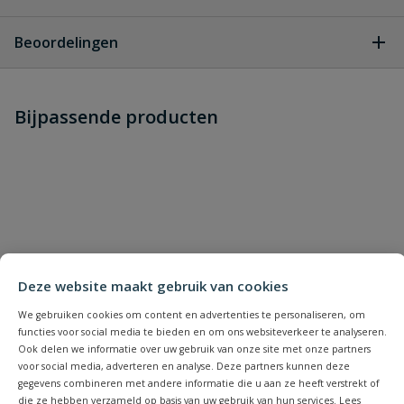
Geen vragen
Beoordelingen
Heb je zelf ook een vraag over
Stel jouw
Bijpassende producten
Schrijf zelf een beoordeling
vraag
dit product?
Je beoordeelt:
VDL PVC t-stuk 50 x 40 x 50 mm 90°
PN 10
Uw waardering:
Deze website maakt gebruik van cookies
We gebruiken cookies om content en advertenties te personaliseren, om
functies voor social media te bieden en om ons websiteverkeer te analyseren.
Ook delen we informatie over uw gebruik van onze site met onze partners
voor social media, adverteren en analyse. Deze partners kunnen deze
Naam
gegevens combineren met andere informatie die u aan ze heeft verstrekt of
die ze hebben verzameld op basis van uw gebruik van hun services. Lees