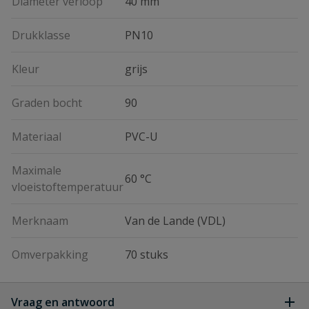
Diameter verloop
40 mm
Drukklasse
PN10
Kleur
grijs
Graden bocht
90
Materiaal
PVC-U
Maximale
60 °C
vloeistoftemperatuur
Merknaam
Van de Lande (VDL)
Omverpakking
70 stuks
Vraag en antwoord