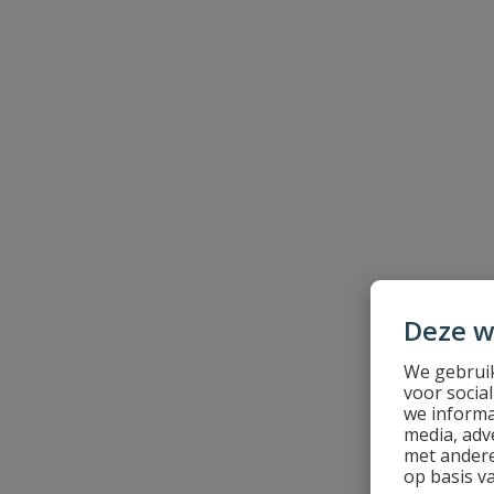
Uw waardering:
Naam
Samenvatting
Deze w
Beoordeling
We gebruik
voor socia
we informa
media, adv
met andere
op basis v