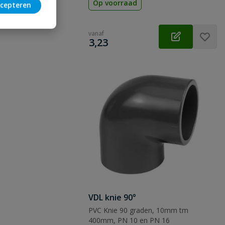
Op voorraad
cepteren
vanaf
€
3,23
VDL knie 90°
PVC Knie 90 graden, 10mm tm
400mm, PN 10 en PN 16