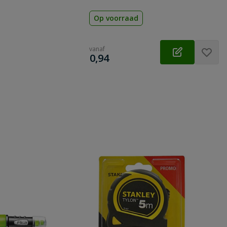
Op voorraad
vanaf
€
0,94