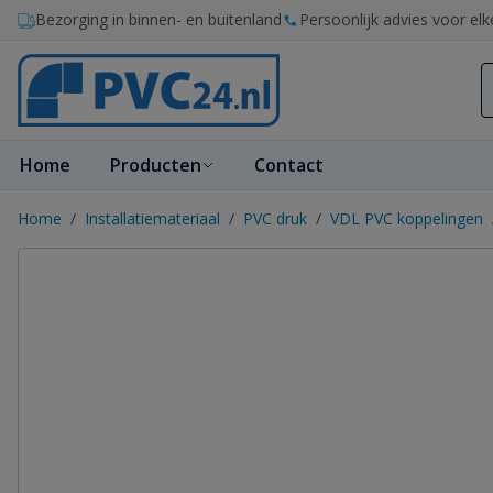
Ga naar de inhoud
Bezorging in binnen- en buitenland
Persoonlijk advies voor elk
Home
Producten
Contact
Home
/
Installatiemateriaal
/
PVC druk
/
VDL PVC koppelingen