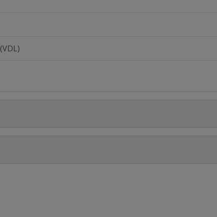
 (VDL)
Stel jouw
N 16