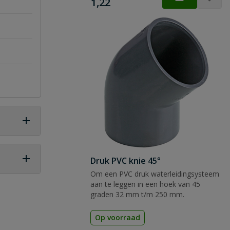
€
1,22
Druk PVC knie 45°
Om een PVC druk waterleidingsysteem
 vraag
aan te leggen in een hoek van 45
graden 32 mm t/m 250 mm.
Op voorraad