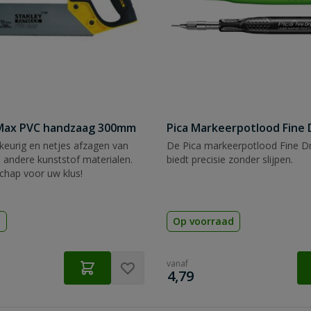
tMax PVC handzaag 300mm
Pica Markeerpotlood Fine 
eurig en netjes afzagen van
De Pica markeerpotlood Fine Dr
 andere kunststof materialen.
biedt precisie zonder slijpen.
chap voor uw klus!
d
Op voorraad
vanaf
€
4,79