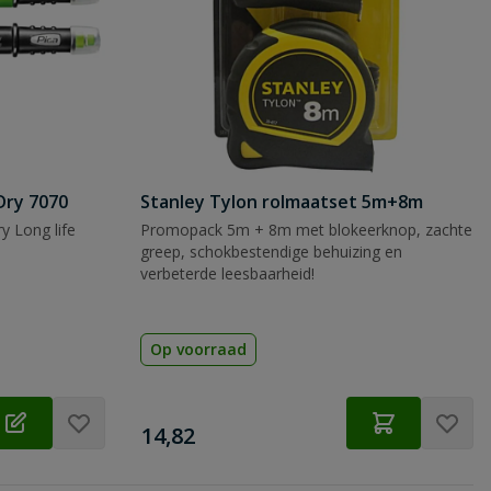
Dry 7070
Stanley Tylon rolmaatset 5m+8m
y Long life
Promopack 5m + 8m met blokeerknop, zachte
greep, schokbestendige behuizing en
verbeterde leesbaarheid!
Op voorraad
€
14,82