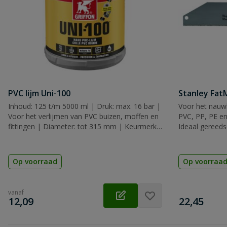
PVC lijm Uni-100
Stanley Fa
Inhoud: 125 t/m 5000 ml | Druk: max. 16 bar |
Voor het nauwk
Voor het verlijmen van PVC buizen, moffen en
PVC, PP, PE en
fittingen | Diameter: tot 315 mm | Keurmerk:
Ideaal gereeds
KIWA, KOMO & WRAS
Op voorraad
Op voorraa
vanaf
€
€
12,09
22,45