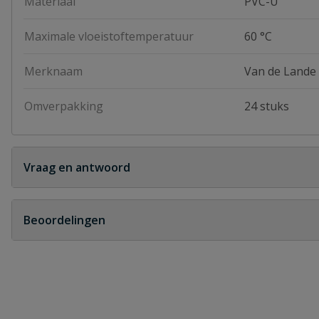
Materiaal
PVC-U
Maximale vloeistoftemperatuur
60 °C
Merknaam
Van de Lande
Omverpakking
24 stuks
Vraag en antwoord
Geen vragen
Beoordelingen
Heb je zelf ook een vraag over dit product?
Schrijf zelf een beoordeling
Je beoordeelt:
VDL PVC t-stuk 75 x 75 x 75 mm 90° P