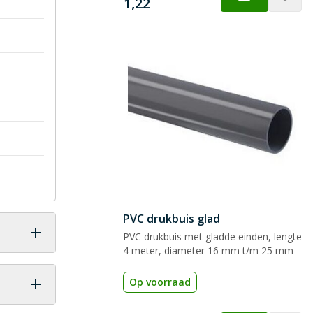
€
1,22
PVC drukbuis glad
PVC drukbuis met gladde einden, lengte
4 meter, diameter 16 mm t/m 25 mm
Op voorraad