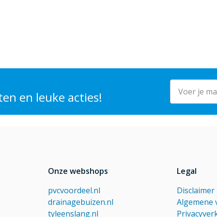
E-mailadres
en en leuke acties!
Onze webshops
Legal
pvcvoordeel.nl
Disclaimer
drainagebuizen.nl
Algemene 
tyleenslang.nl
Privacyver