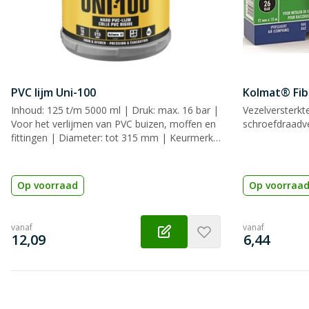
PVC lijm Uni-100
Kolmat® Fib
Inhoud: 125 t/m 5000 ml | Druk: max. 16 bar |
Vezelversterkt
Voor het verlijmen van PVC buizen, moffen en
schroefdraadve
fittingen | Diameter: tot 315 mm | Keurmerk:
KIWA, KOMO & WRAS
Op voorraad
Op voorraa
vanaf
vanaf
€
€
12,09
6,44