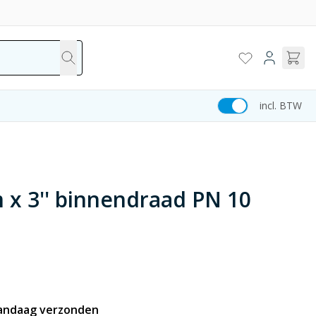
incl. BTW
 x 3'' binnendraad PN 10
vandaag verzonden