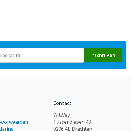
Inschrijven
Contact
WitWay
voorwaarden
Tussendiepen 48
klaring
9206 AE Drachten