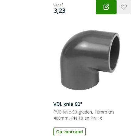
 vraag
vanaf
€
3,23
VDL knie 90°
PVC Knie 90 graden, 10mm tm
400mm, PN 10 en PN 16
Op voorraad