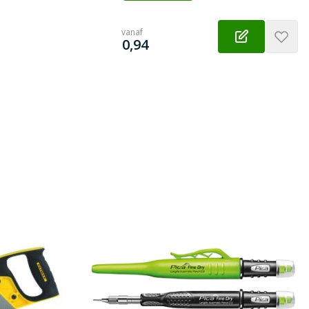
vanaf
€
0,94