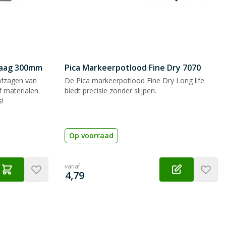
zaag 300mm
Pica Markeerpotlood Fine Dry 7070
afzagen van
De Pica markeerpotlood Fine Dry Long life
 materialen.
biedt precisie zonder slijpen.
s!
Op voorraad
vanaf
€
4,79