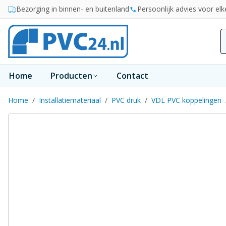
Ga naar de inhoud
Bezorging in binnen- en buitenland
Persoonlijk advies voor elk
Home
Producten
Contact
Home
/
Installatiemateriaal
/
PVC druk
/
VDL PVC koppelingen