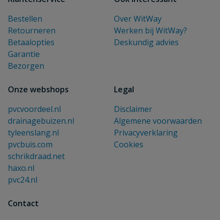
Bestellen
Over WitWay
Retourneren
Werken bij WitWay?
Betaalopties
Deskundig advies
Garantie
Bezorgen
Onze webshops
Legal
pvcvoordeel.nl
Disclaimer
drainagebuizen.nl
Algemene voorwaarden
tyleenslang.nl
Privacyverklaring
pvcbuis.com
Cookies
schrikdraad.net
haxo.nl
pvc24.nl
Contact