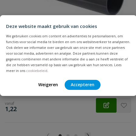
Samenvatting
Beoordeling
Deze website maakt gebruik van cookies
We gebruiken cookies om content en advertenties te personaliseren, om
functies voor social media te bieden en om ons websiteverkeer te analyseren.
Ook delen we informatie over uw gebruik van onze site met onze partners
voor social media, adverteren en analyse. Deze partners kunnen deze
PVC drukbuis lengte 1 meter
gegevens combineren met andere informatie die u aan ze heeft verstrekt of
Beoordeling versturen
PVC drukbuis, losse lengtes van 1 meter, diameter 16 mm t/m
die ze hebben verzameld op basis van uw gebruik van hun services. Lees
315 mm.
meer in ons
cookiebeleid
.
Weigeren
Accepteren
Op voorraad
vanaf
€
1,22