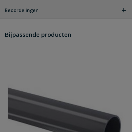
Geen vragen
Beoordelingen
Heb je zelf ook een vraag over
Stel jouw
Bijpassende producten
Schrijf zelf een beoordeling
vraag
dit product?
Je beoordeelt:
PVC drukbuis 63 mm x 3,8 mm PN16
lengte 5 meter
Uw waardering:
Naam