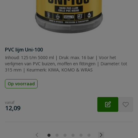
PVC lijm Uni-100
Inhoud: 125 t/m 5000 ml | Druk: max. 16 bar | Voor het
verlijmen van PVC buizen, moffen en fittingen | Diameter: tot
315 mm | Keurmerk: KIWA, KOMO & WRAS
Op voorraad
vanaf
€
12,09