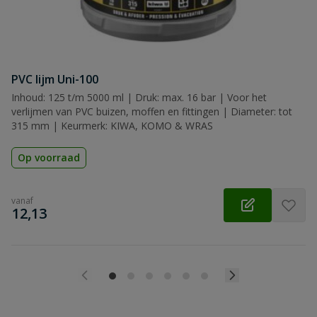
PVC lijm Uni-100
Inhoud: 125 t/m 5000 ml | Druk: max. 16 bar | Voor het
verlijmen van PVC buizen, moffen en fittingen | Diameter: tot
315 mm | Keurmerk: KIWA, KOMO & WRAS
Op voorraad
vanaf
€
12,13