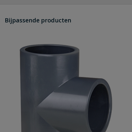
Heb je zelf ook een vraag over
Stel jouw
Bijpassende producten
Schrijf zelf een beoordeling
vraag
dit product?
Je beoordeelt:
PVC drukbuis 75 mm x 2,9 mm PN10
lengte 5 meter
Uw waardering:
Naam
Samenvatting