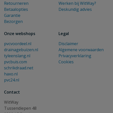
Retourneren
Werken bij WitWay?
Betaalopties
Deskundig advies
Garantie
Bezorgen
Onze webshops
Legal
pvcvoordeel.nl
Disclaimer
drainagebuizen.nl
Algemene voorwaarden
tyleenslang.nl
Privacyverklaring
pvcbuis.com
Cookies
schrikdraad.net
haxo.nl
pvc24.nl
Contact
WitWay
Tussendiepen 48