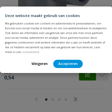
Beoordeling
Deze website maakt gebruik van cookies
We gebruiken cookies om content en advertenties te personaliseren, om
functies voor social media te bieden en om ons websiteverkeer te analyseren.
Ook delen we informatie over uw gebruik van onze site met onze partners
Druk PVC T-stuk 90°
voor social media, adverteren en analyse. Deze partners kunnen deze
Beoordeling versturen
Om een aftakking te maken in een waterleidingsysteem 20 t/m
gegevens combineren met andere informatie die u aan ze heeft verstrekt of
315 mm maximale werkdruk 16 bar.
die ze hebben verzameld op basis van uw gebruik van hun services. Lees
meer in ons
cookiebeleid
.
Op voorraad
Weigeren
Accepteren
vanaf
€
0,54