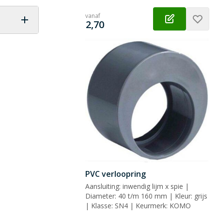
vanaf
€
2,70
 vraag
PVC verloopring
Aansluiting: inwendig lijm x spie |
Diameter: 40 t/m 160 mm | Kleur: grijs
| Klasse: SN4 | Keurmerk: KOMO