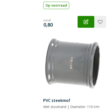
Op voorraad
vanaf
€
0,80
PVC steekmof
Met stootrand | Diameter: 110 t/m