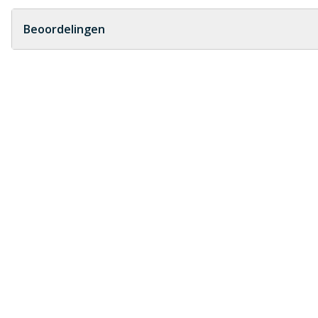
Geen vragen
Beoordelingen
Heb je zelf ook een vraag over dit product?
Schrijf zelf een beoordeling
Je beoordeelt:
PVC dubbel T-stuk 45° 3x manchet x s
Uw waardering:
Naam
Samenvatting