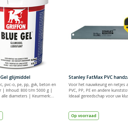
 Gel glijmiddel
Stanley FatMax PVC hand
c, pvc-o, pe, pp, gvk, beton en
Voor het nauwkeurig en netjes 
er | Inhoud: 800 t/m 5000 g |
PVC, PP, PE en andere kunststof
 alle diameters | Keurmerk:
Ideaal gereedschap voor uw klu
d
Op voorraad