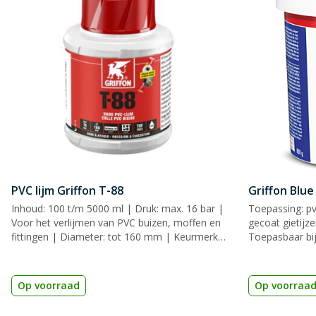
PVC lijm Griffon T-88
Griffon Blue
Inhoud: 100 t/m 5000 ml | Druk: max. 16 bar |
Toepassing: pv
Voor het verlijmen van PVC buizen, moffen en
gecoat gietijz
fittingen | Diameter: tot 160 mm | Keurmerk:
Toepasbaar bij
KIWA, KOMO & ACS
KIWA
Op voorraad
Op voorraa