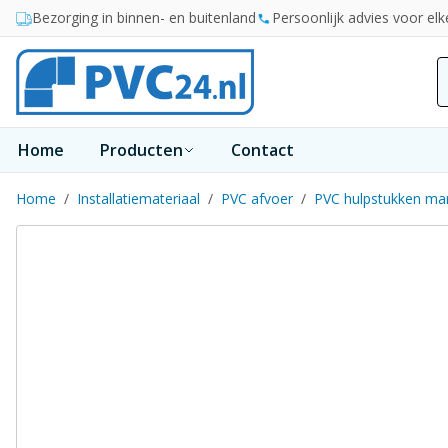
Ga naar de inhoud
Bezorging in binnen- en buitenland
Persoonlijk advies voor elk
Home
Producten
Contact
Home
/
Installatiemateriaal
/
PVC afvoer
/
PVC hulpstukken ma