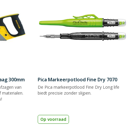
zaag 300mm
Pica Markeerpotlood Fine Dry 7070
afzagen van
De Pica markeerpotlood Fine Dry Long life
 materialen.
biedt precisie zonder slijpen.
s!
Op voorraad