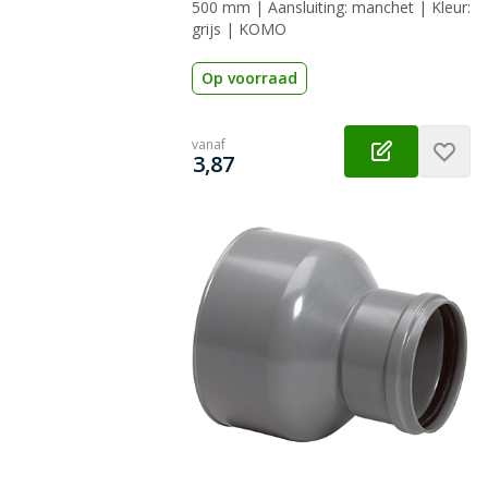
500 mm | Aansluiting: manchet | Kleur:
grijs | KOMO
Op voorraad
vanaf
€
3,87