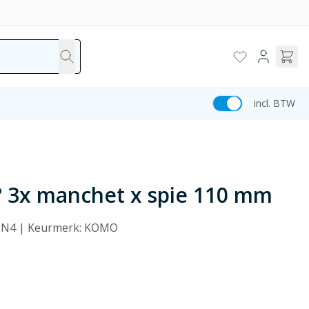
incl. BTW
° 3x manchet x spie 110 mm
: SN4 | Keurmerk: KOMO