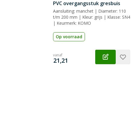
PVC overgangsstuk gresbuis
Aansluiting: manchet | Diameter: 110
t/m 200 mm | Kleur: grijs | Klasse: SN4
| Keurmerk: KOMO
Op voorraad
vanaf
€
21,21