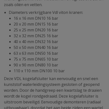
zoals oliën en vetten.
Diameters verkrijgbare Vdl viton kranen:
16 x 16 mm DN10 16 bar
20 x 20 mm DN15 16 bar
25 x 25 mm DN20 16 bar
32 x 32 mm DN25 16 bar
40 x 40 mm DN32 16 bar
50 x 50 mm DN40 16 bar
63 x 63 mm DN50 16 bar
75 x 75 mm DN65 10 bar
90 x 90 mm DN80 10 bar
110 x 110 mm DN100 10 bar
Deze VDL kogelafsluiter kan eenvoudig en snel een
kunststof waterleidingsysteem gesloten of geopend
worden. Door de handgreep een kwartslag te draaien
wordt de kogel rondgedraaid. Deze kogelafsluiter is
uitstroom beveiligd. Eenvoudige demonteren (radiaal
uitbouwbaar), doordat het aan beide zijden een wartel