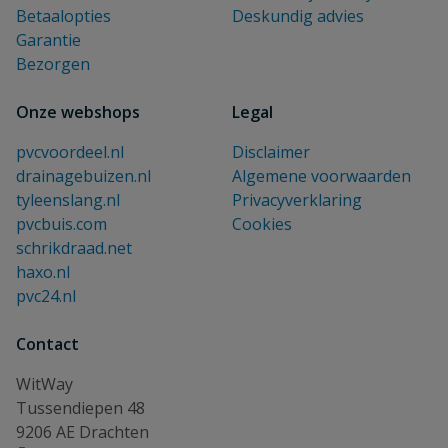
Betaalopties
Deskundig advies
Garantie
Bezorgen
Onze webshops
Legal
pvcvoordeel.nl
Disclaimer
drainagebuizen.nl
Algemene voorwaarden
tyleenslang.nl
Privacyverklaring
pvcbuis.com
Cookies
schrikdraad.net
haxo.nl
pvc24.nl
Contact
WitWay
Tussendiepen 48
9206 AE Drachten