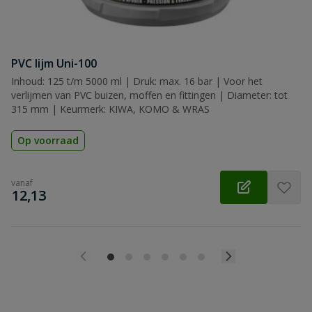
PVC lijm Uni-100
Inhoud: 125 t/m 5000 ml | Druk: max. 16 bar | Voor het
verlijmen van PVC buizen, moffen en fittingen | Diameter: tot
315 mm | Keurmerk: KIWA, KOMO & WRAS
Op voorraad
vanaf
€
12,13