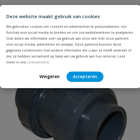
Heb je zelf ook een vraag over
Stel jouw
Bijpassende producten
Schrijf zelf een beoordeling
vraag
dit product?
Deze website maakt gebruik van cookies
Je beoordeelt:
VDL Kogelkraan met VITON
We gebruiken cookies om content en advertenties te personaliseren, om
afdichting
functies voor social media te bieden en om ons websiteverkeer te analyseren.
Ook delen we informatie over uw gebruik van onze site met onze partners
voor social media, adverteren en analyse. Deze partners kunnen deze
Uw waardering:
gegevens combineren met andere informatie die u aan ze heeft verstrekt of
die ze hebben verzameld op basis van uw gebruik van hun services. Lees
meer in ons
cookiebeleid
.
Weigeren
Accepteren
Naam
Samenvatting
Beoordeling