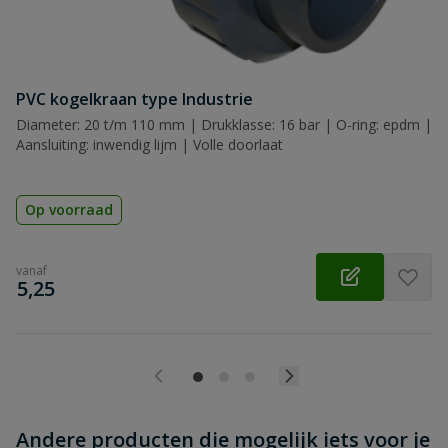
PVC kogelkraan type Industrie
Beoordeling versturen
Diameter: 20 t/m 110 mm | Drukklasse: 16 bar | O-ring: epdm |
Aansluiting: inwendig lijm | Volle doorlaat
Op voorraad
vanaf
€
5,25
Andere producten die mogelijk iets voor je