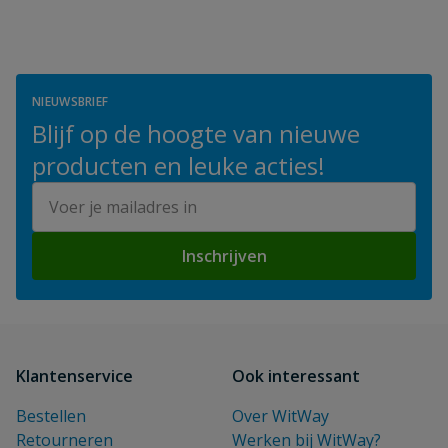
NIEUWSBRIEF
Blijf op de hoogte van nieuwe
producten en leuke acties!
E-mailadres
Inschrijven
Klantenservice
Ook interessant
Bestellen
Over WitWay
Retourneren
Werken bij WitWay?