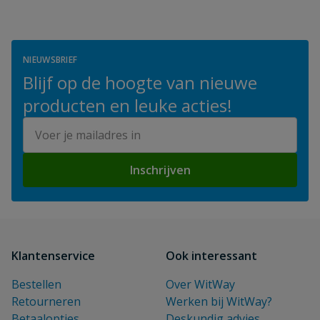
NIEUWSBRIEF
Blijf op de hoogte van nieuwe
producten en leuke acties!
E-mailadres
Inschrijven
Klantenservice
Ook interessant
Bestellen
Over WitWay
Retourneren
Werken bij WitWay?
Betaalopties
Deskundig advies