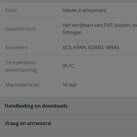
Kleur
blauw, transparant
Het verlijmen van PVC buizen, m
Geschikt voor
fittingen
Keurmerk
ACS, KIWA, KOMO, WRAS
Temperatuur
95 °C
piekbelasting
Maximale druk
16 bar
Handleiding en downloads
Vraag en antwoord
Griffon WDF-05 specificaties
Griffon_WDF-05_specificaties.pdf
Geen vragen