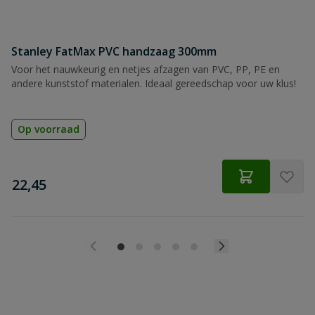
Stanley FatMax PVC handzaag 300mm
Voor het nauwkeurig en netjes afzagen van PVC, PP, PE en
andere kunststof materialen. Ideaal gereedschap voor uw klus!
Op voorraad
€
22,45