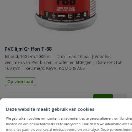
Beoordeling
Beoordeling versturen
PVC lijm Griffon T-88
Inhoud: 100 t/m 5000 ml | Druk: max. 16 bar | Voor het
verlijmen van PVC buizen, moffen en fittingen | Diameter: tot
160 mm | Keurmerk: KIWA, KOMO & ACS
Op voorraad
vanaf
€
7,79
Deze website maakt gebruik van cookies
We gebruiken cookies om content en advertenties te personaliseren, om functies
Andere producten die mogelijk iets voor je
bieden en om ons websiteverkeer te analyseren. Ook delen we informatie over u
met onze partners voor social media, adverteren en analyse. Deze partners kun