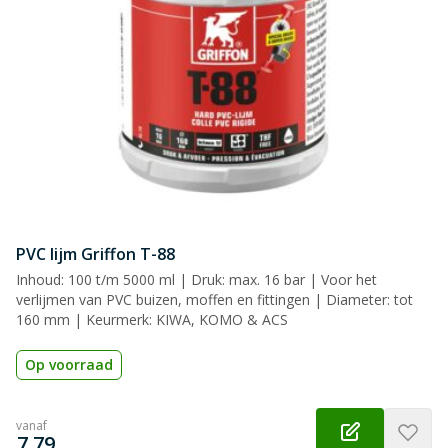
PVC lijm Griffon T-88
Inhoud: 100 t/m 5000 ml | Druk: max. 16 bar | Voor het
verlijmen van PVC buizen, moffen en fittingen | Diameter: tot
160 mm | Keurmerk: KIWA, KOMO & ACS
Op voorraad
vanaf
€
7,79