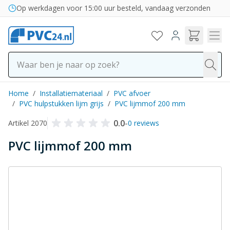
Ga naar de inhoud
Bezorging in binnen- en buitenland
Op werkdagen voor 15:00 uur besteld, vandaag verzonden
Home
/
Installatiemateriaal
/
PVC afvoer
/
PVC hulpstukken lijm grijs
/
PVC lijmmof 200 mm
0.0
-
Artikel 2070
0 reviews
PVC lijmmof 200 mm