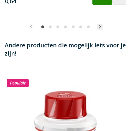
€
0,64
Andere producten die mogelijk iets voor je
zijn!
Populair