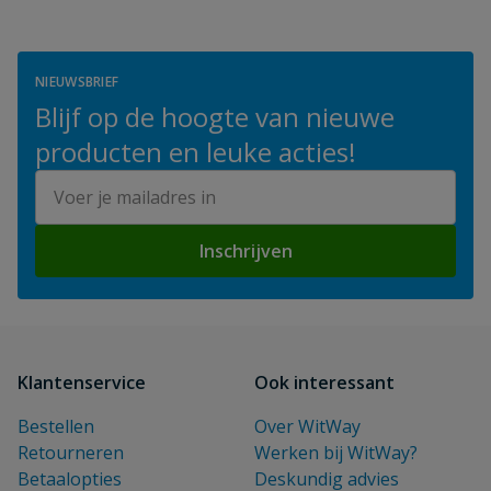
NIEUWSBRIEF
Blijf op de hoogte van nieuwe
producten en leuke acties!
E-mailadres
Inschrijven
Klantenservice
Ook interessant
Bestellen
Over WitWay
Retourneren
Werken bij WitWay?
Betaalopties
Deskundig advies