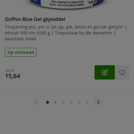
Griffon Blue Gel glijmiddel
Toepassing: pvc, pvc-o, pe, pp, gvk, beton en gecoat gietijzer |
Inhoud: 800 t/m 5000 g | Toepasbaar bij alle diameters |
Keurmerk: KIWA
Op voorraad
vanaf
€
15,64