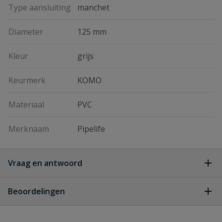
Type aansluiting
manchet
Diameter
125 mm
Kleur
grijs
Keurmerk
KOMO
Materiaal
PVC
Merknaam
Pipelife
Vraag en antwoord
Geen vragen
Beoordelingen
Heb je zelf ook een vraag over