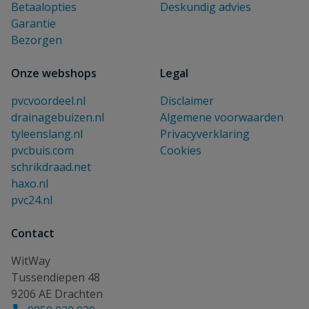
Betaalopties
Deskundig advies
Garantie
Bezorgen
Onze webshops
Legal
pvcvoordeel.nl
Disclaimer
drainagebuizen.nl
Algemene voorwaarden
tyleenslang.nl
Privacyverklaring
pvcbuis.com
Cookies
schrikdraad.net
haxo.nl
pvc24.nl
Contact
WitWay
Tussendiepen 48
9206 AE Drachten