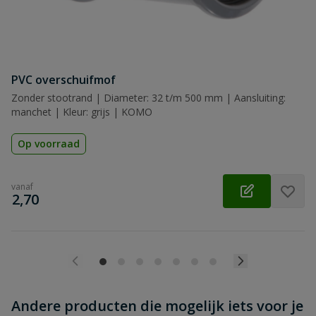
Beoordeling versturen
PVC overschuifmof
Zonder stootrand | Diameter: 32 t/m 500 mm | Aansluiting:
manchet | Kleur: grijs | KOMO
Op voorraad
vanaf
€
2,70
Andere producten die mogelijk iets voor je