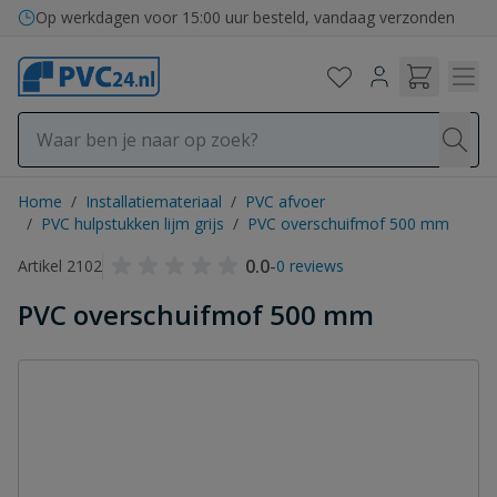
Ga naar de inhoud
Bezorging in binnen- en buitenland
Home
/
Installatiemateriaal
/
PVC afvoer
/
PVC hulpstukken lijm grijs
/
PVC overschuifmof 500 mm
0.0
-
Artikel 2102
0 reviews
PVC overschuifmof 500 mm