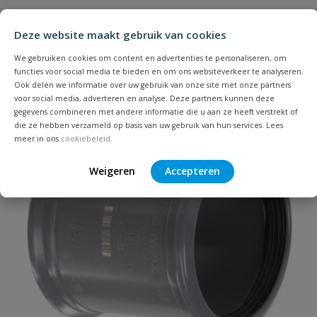
Heb je zelf ook een vraag over
Stel jouw
Bijpassende producten
Schrijf zelf een beoordeling
vraag
dit product?
Deze website maakt gebruik van cookies
Je beoordeelt:
PVC overschuifmof 500 mm
We gebruiken cookies om content en advertenties te personaliseren, om
functies voor social media te bieden en om ons websiteverkeer te analyseren.
Ook delen we informatie over uw gebruik van onze site met onze partners
Uw waardering:
voor social media, adverteren en analyse. Deze partners kunnen deze
gegevens combineren met andere informatie die u aan ze heeft verstrekt of
die ze hebben verzameld op basis van uw gebruik van hun services. Lees
meer in ons
cookiebeleid
.
Weigeren
Accepteren
Naam
Samenvatting
Beoordeling