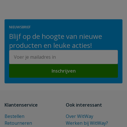
NIEUWSBRIEF
Blijf op de hoogte van nieuwe
producten en leuke acties!
E-mailadres
Inschrijven
Klantenservice
Ook interessant
Bestellen
Over WitWay
Retourneren
Werken bij WitWay?