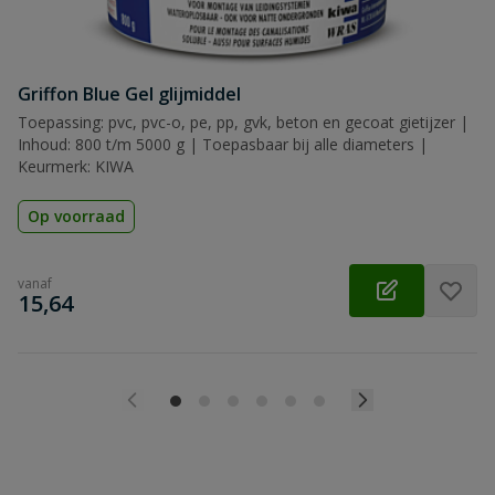
Griffon Blue Gel glijmiddel
Toepassing: pvc, pvc-o, pe, pp, gvk, beton en gecoat gietijzer |
Inhoud: 800 t/m 5000 g | Toepasbaar bij alle diameters |
Keurmerk: KIWA
Op voorraad
vanaf
€
15,64