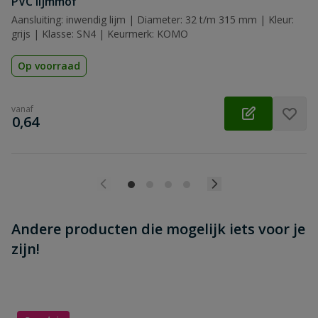
PVC lijmmof
Aansluiting: inwendig lijm | Diameter: 32 t/m 315 mm | Kleur:
grijs | Klasse: SN4 | Keurmerk: KOMO
Op voorraad
vanaf
€
0,64
Andere producten die mogelijk iets voor je
zijn!