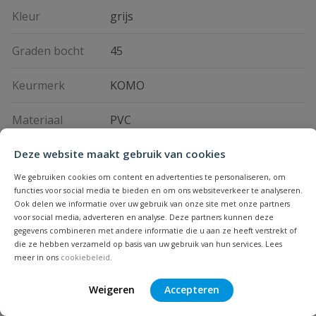
Kleur
grijs
Graden bocht
45
Keurmerk
KOMO
Materiaal
PVC
Deze website maakt gebruik van cookies
Vraag en antwoord
We gebruiken cookies om content en advertenties te personaliseren, om
functies voor social media te bieden en om ons websiteverkeer te analyseren.
Geen vragen
Ook delen we informatie over uw gebruik van onze site met onze partners
Beoordelingen
voor social media, adverteren en analyse. Deze partners kunnen deze
gegevens combineren met andere informatie die u aan ze heeft verstrekt of
die ze hebben verzameld op basis van uw gebruik van hun services. Lees
Heb je zelf ook een vraag over
Stel jouw
meer in ons
cookiebeleid
.
Bijpassende producten
Schrijf zelf een beoordeling
vraag
dit product?
Weigeren
Accepteren
Je beoordeelt:
PVC T-stuk 45° 3x lijm 90 mm