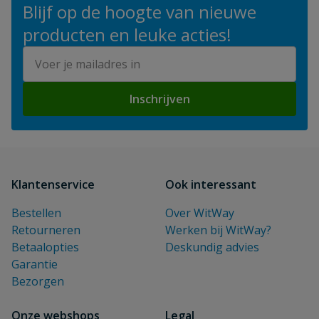
Blijf op de hoogte van nieuwe
producten en leuke acties!
E-mailadres
Inschrijven
Klantenservice
Ook interessant
Bestellen
Over WitWay
Retourneren
Werken bij WitWay?
Betaalopties
Deskundig advies
Garantie
Bezorgen
Onze webshops
Legal