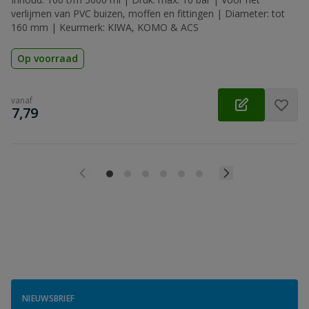
verlijmen van PVC buizen, moffen en fittingen | Diameter: tot
160 mm | Keurmerk: KIWA, KOMO & ACS
Op voorraad
vanaf
€
7,79
NIEUWSBRIEF