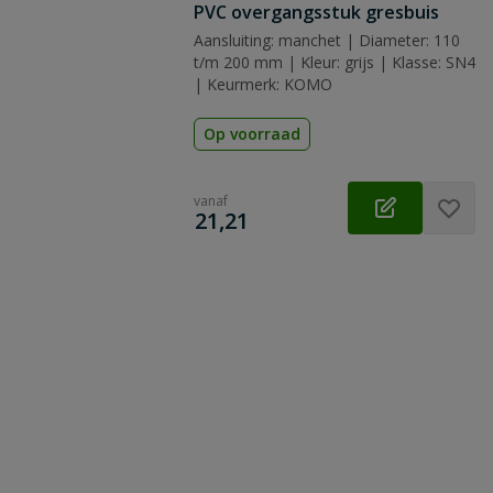
PVC overgangsstuk gresbuis
Aansluiting: manchet | Diameter: 110
t/m 200 mm | Kleur: grijs | Klasse: SN4
| Keurmerk: KOMO
Op voorraad
vanaf
€
21,21