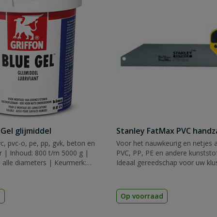
 Gel glijmiddel
Stanley FatMax PVC hand
c, pvc-o, pe, pp, gvk, beton en
Voor het nauwkeurig en netjes 
er | Inhoud: 800 t/m 5000 g |
PVC, PP, PE en andere kunststof
 alle diameters | Keurmerk:
Ideaal gereedschap voor uw klu
d
Op voorraad