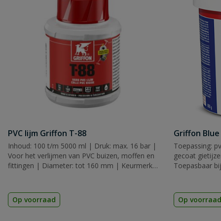
PVC lijm Griffon T-88
Griffon Blue
Inhoud: 100 t/m 5000 ml | Druk: max. 16 bar |
Toepassing: pv
Voor het verlijmen van PVC buizen, moffen en
gecoat gietijz
fittingen | Diameter: tot 160 mm | Keurmerk:
Toepasbaar bij
KIWA, KOMO & ACS
KIWA
Op voorraad
Op voorraa