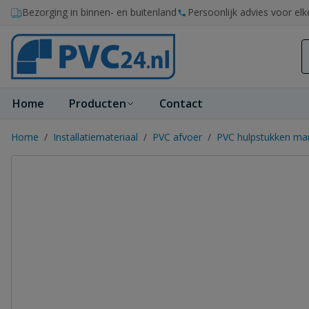
Ga naar de inhoud
Bezorging in binnen- en buitenland
Persoonlijk advies voor elk
Home
Producten
Contact
Home
/
Installatiemateriaal
/
PVC afvoer
/
PVC hulpstukken ma