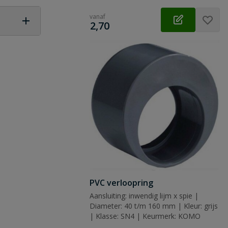
vanaf
€
2,70
 vraag
PVC verloopring
Aansluiting: inwendig lijm x spie |
Diameter: 40 t/m 160 mm | Kleur: grijs
| Klasse: SN4 | Keurmerk: KOMO