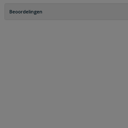
Geen vragen
Beoordelingen
Heb je zelf ook een vraag over dit product?
Schrijf zelf een beoordeling
Je beoordeelt:
PVC T-stuk 45° 2 x manchet x spie 11
Uw waardering:
Naam
Samenvatting