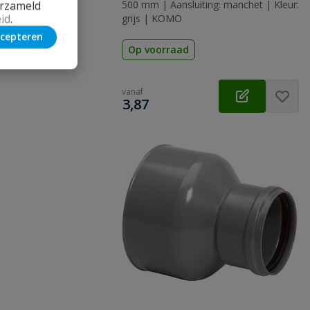
erzameld
500 mm | Aansluiting: manchet | Kleur:
id
.
grijs | KOMO
cepteren
Op voorraad
vanaf
€
3,87