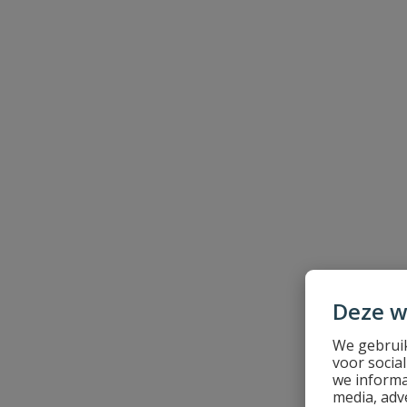
Beoordeling
Beoordeling versturen
Deze w
We gebruik
voor socia
we informa
media, adv