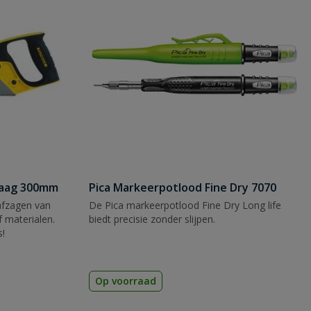
zaag 300mm
Pica Markeerpotlood Fine Dry 7070
afzagen van
De Pica markeerpotlood Fine Dry Long life
 materialen.
biedt precisie zonder slijpen.
s!
Op voorraad