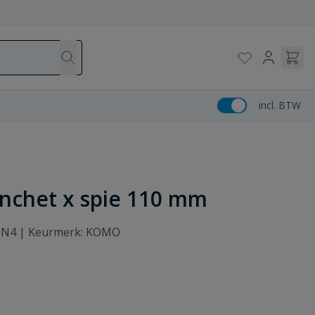
incl. BTW
anchet x spie 110 mm
: SN4 | Keurmerk: KOMO