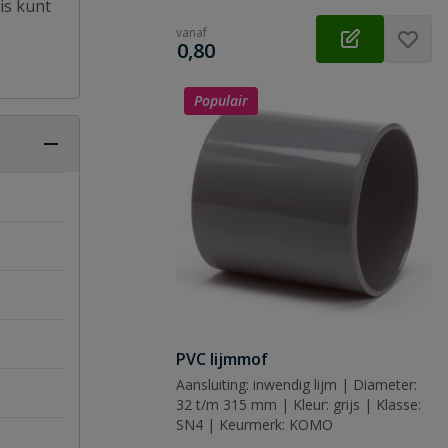
is kunt
vanaf
€
0,80
Populair
PVC lijmmof
Aansluiting: inwendig lijm | Diameter:
32 t/m 315 mm | Kleur: grijs | Klasse:
SN4 | Keurmerk: KOMO