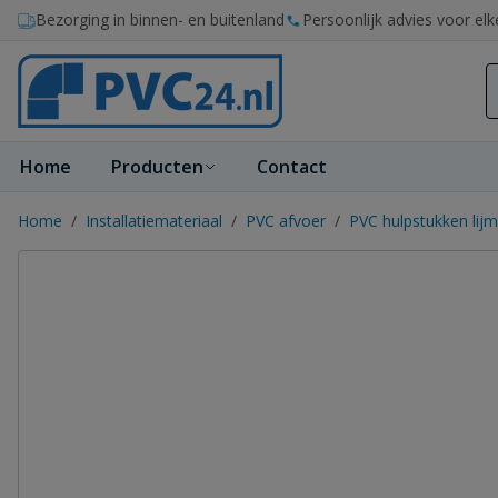
Ga naar de inhoud
Bezorging in binnen- en buitenland
Persoonlijk advies voor elk
Home
Producten
Contact
Home
/
Installatiemateriaal
/
PVC afvoer
/
PVC hulpstukken lijm 