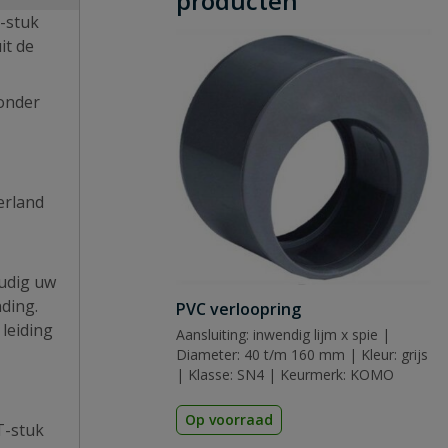
producten
T-stuk
it de
 onder
erland
oudig uw
nding.
PVC verloopring
leiding
Aansluiting: inwendig lijm x spie |
Diameter: 40 t/m 160 mm | Kleur: grijs
| Klasse: SN4 | Keurmerk: KOMO
Op voorraad
T-stuk