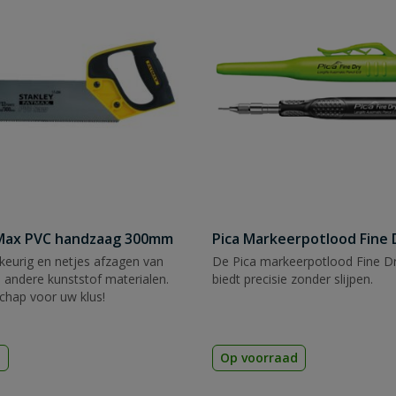
tMax PVC handzaag 300mm
Pica Markeerpotlood Fine 
eurig en netjes afzagen van
De Pica markeerpotlood Fine Dr
 andere kunststof materialen.
biedt precisie zonder slijpen.
chap voor uw klus!
d
Op voorraad