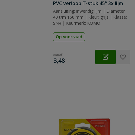
PVC verloop T-stuk 45° 3x lijm
Aansluiting: inwendig lijm | Diameter:
40 t/m 160 mm | Kleur: grijs | Klasse:
SN4 | Keurmerk: KOMO
Op voorraad
vanaf
€
3,48