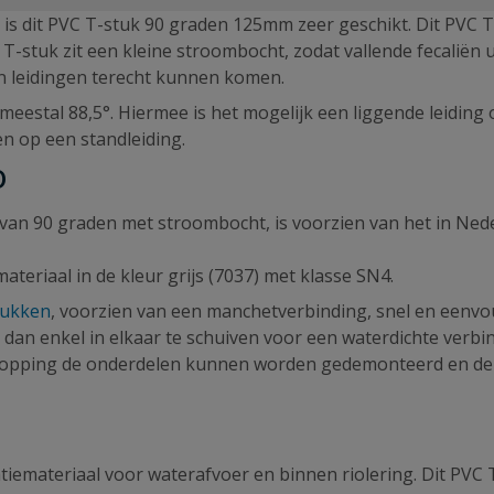
is dit PVC T-stuk 90 graden 125mm zeer geschikt. Dit PVC 
-stuk zit een kleine stroombocht, zodat vallende fecaliën u
ten leidingen terecht kunnen komen.
meestal 88,5°. Hiermee is het mogelijk een liggende leiding
ten op een standleiding.
O
 van 90 graden met stroombocht, is voorzien van het in Ned
eriaal in de kleur grijs (7037) met klasse SN4.
tukken
, voorzien van een manchetverbinding, snel en eenv
 dan enkel in elkaar te schuiven voor een waterdichte verbi
rstopping de onderdelen kunnen worden gedemonteerd en de 
latiemateriaal voor waterafvoer en binnen riolering. Dit PVC 