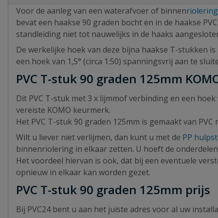
Voor de aanleg van een waterafvoer of binnen
riolering
bevat een haakse 90 graden bocht en in de haakse PVC T
standleiding niet tot nauwelijks in de haaks aangeslo
De werkelijke hoek van deze bijna haakse T-stukken is 
een hoek van 1,5° (circa 1:50) spanningsvrij aan te slui
PVC T-stuk 90 graden 125mm KOM
Dit PVC T-stuk met 3 x lijmmof verbinding en een hoek
vereiste KOMO keurmerk.
Het PVC T-stuk 90 graden 125mm is gemaakt van PVC mat
Wilt u liever niet verlijmen, dan kunt u met de
PP hulps
binnenriolering in elkaar zetten. U hoeft de onderdelen
Het voordeel hiervan is ook, dat bij een eventuele ve
opnieuw in elkaar kan worden gezet.
PVC T-stuk 90 graden 125mm prijs
Bij PVC24 bent u aan het juiste adres voor al uw instal