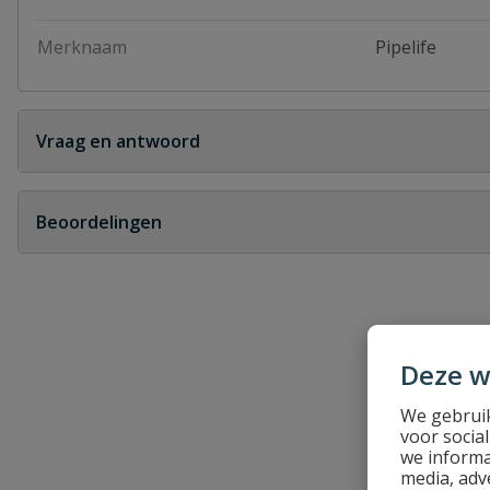
Merknaam
Pipelife
Vraag en antwoord
Geen vragen
Beoordelingen
Heb je zelf ook een vraag over dit product?
Schrijf zelf een beoordeling
Je beoordeelt:
PVC T-stuk 90° 3x lijm 125 mm
Deze w
We gebruik
Uw waardering:
voor socia
we informa
media, adv