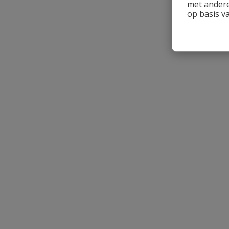
met andere
op basis v
Naam
Samenvatting
Beoordeling
Beoordeling versturen