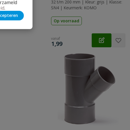
erzameld
32 t/m 200 mm | Kleur: grijs | Klasse:
id
.
SN4 | Keurmerk: KOMO
cepteren
Op voorraad
vanaf
€
1,99