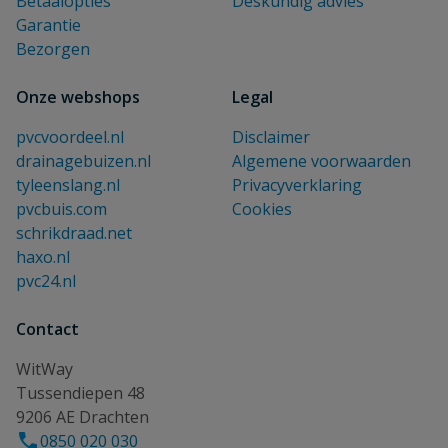
Betaalopties
Deskundig advies
Garantie
Bezorgen
Onze webshops
Legal
pvcvoordeel.nl
Disclaimer
drainagebuizen.nl
Algemene voorwaarden
tyleenslang.nl
Privacyverklaring
pvcbuis.com
Cookies
schrikdraad.net
haxo.nl
pvc24.nl
Contact
WitWay
Tussendiepen 48
9206 AE Drachten
0850 020 030