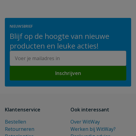
NIEUWSBRIEF
Blijf op de hoogte van nieuwe
producten en leuke acties!
E-mailadres
Inschrijven
Klantenservice
Ook interessant
Bestellen
Over WitWay
Retourneren
Werken bij WitWay?