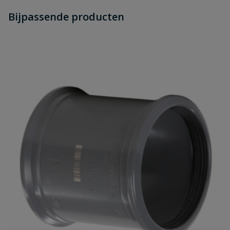
Heb je zelf ook een vraag over
Stel jouw
Bijpassende producten
Schrijf zelf een beoordeling
vraag
dit product?
Je beoordeelt:
PVC T-stuk 90° 3x manchet 315 mm
Uw waardering:
Naam
Samenvatting
Beoordeling