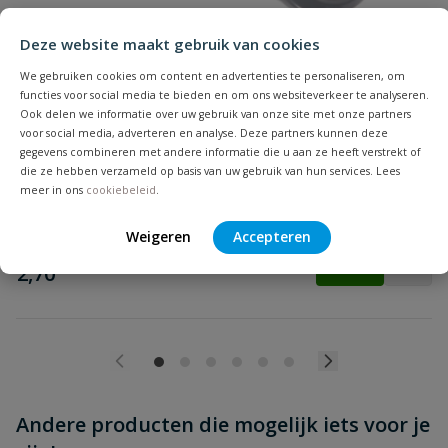
Deze website maakt gebruik van cookies
We gebruiken cookies om content en advertenties te personaliseren, om
Beoordeling versturen
functies voor social media te bieden en om ons websiteverkeer te analyseren.
PVC overschuifmof
Ook delen we informatie over uw gebruik van onze site met onze partners
Zonder stootrand | Diameter: 32 t/m 500 mm | Aansluiting:
voor social media, adverteren en analyse. Deze partners kunnen deze
manchet | Kleur: grijs | KOMO
gegevens combineren met andere informatie die u aan ze heeft verstrekt of
die ze hebben verzameld op basis van uw gebruik van hun services. Lees
meer in ons
cookiebeleid
.
Op voorraad
Weigeren
Accepteren
vanaf
€
2,70
Andere producten die mogelijk iets voor je