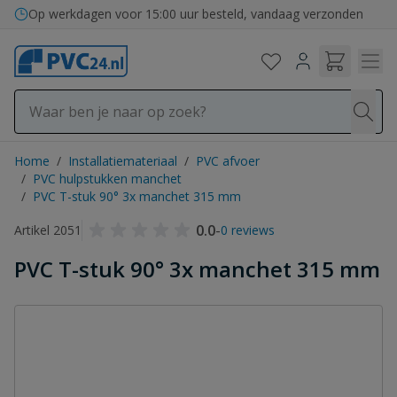
Ga naar de inhoud
Bezorging in binnen- en buitenland
Op werkdagen voor 15:00 uur besteld, vandaag verzonden
Home
/
Installatiemateriaal
/
PVC afvoer
/
PVC hulpstukken manchet
/
PVC T-stuk 90° 3x manchet 315 mm
0.0
-
Artikel 2051
0 reviews
PVC T-stuk 90° 3x manchet 315 mm