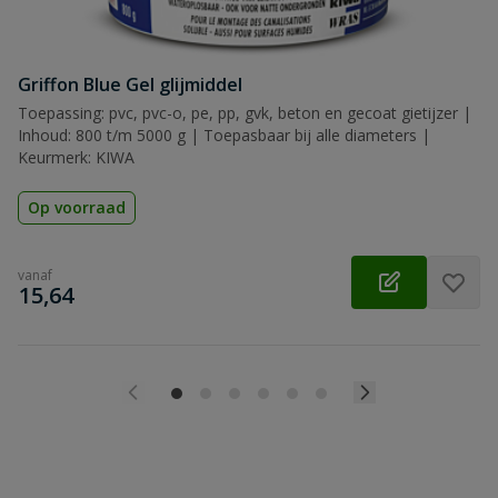
Griffon Blue Gel glijmiddel
Toepassing: pvc, pvc-o, pe, pp, gvk, beton en gecoat gietijzer |
Inhoud: 800 t/m 5000 g | Toepasbaar bij alle diameters |
Keurmerk: KIWA
Op voorraad
vanaf
€
15,64