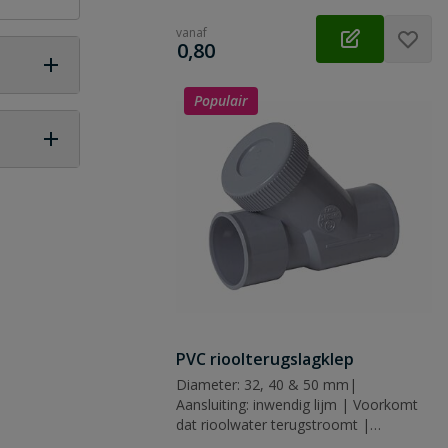
vanaf
€
0,80
Populair
 vraag
PVC rioolterugslagklep
Diameter: 32, 40 & 50 mm|
Aansluiting: inwendig lijm | Voorkomt
dat rioolwater terugstroomt |
Horizontale montage | Volle doorlaat