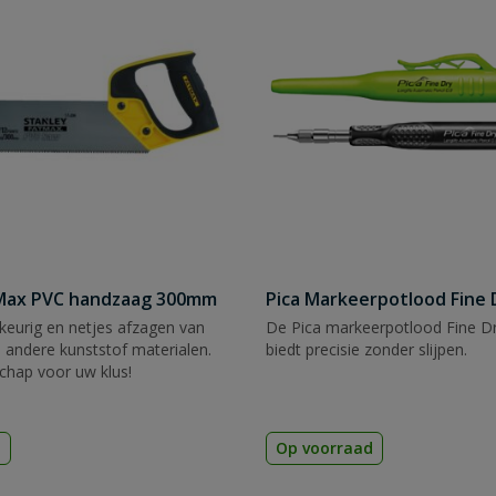
tMax PVC handzaag 300mm
Pica Markeerpotlood Fine 
eurig en netjes afzagen van
De Pica markeerpotlood Fine Dr
 andere kunststof materialen.
biedt precisie zonder slijpen.
chap voor uw klus!
d
Op voorraad