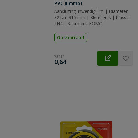
PVC lijmmof
Aansluiting: inwendig lijm | Diameter:
32 t/m 315 mm | Kleur: grijs | Klasse:
SN4 | Keurmerk: KOMO
Op voorraad
vanaf
€
0,64