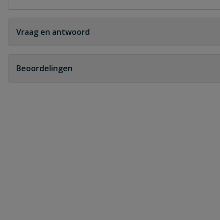
Vraag en antwoord
Geen vragen
Beoordelingen
Heb je zelf ook een vraag over dit product?
Schrijf zelf een beoordeling
Je beoordeelt:
PVC verloop T-stuk 45° 3x lijm 40 x 3
Uw waardering: