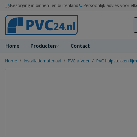
Ga naar de inhoud
Bezorging in binnen- en buitenland
Persoonlijk advies voor elk
Home
Producten
Contact
Home
/
Installatiemateriaal
/
PVC afvoer
/
PVC hulpstukken lijm 