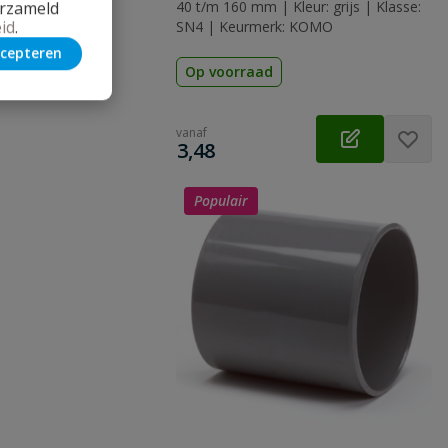
erzameld
40 t/m 160 mm | Kleur: grijs | Klasse:
id
.
SN4 | Keurmerk: KOMO
cepteren
Op voorraad
vanaf
€
3,48
Populair