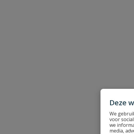
Naam
Samenvatting
Beoordeling
Beoordeling versturen
Deze w
We gebruik
voor socia
we informa
media, adv