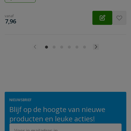
vanaf
€
7,96
NIEUWSBRIEF
Blijf op de hoogte van nieuwe
producten en leuke acties!
E-mailadres