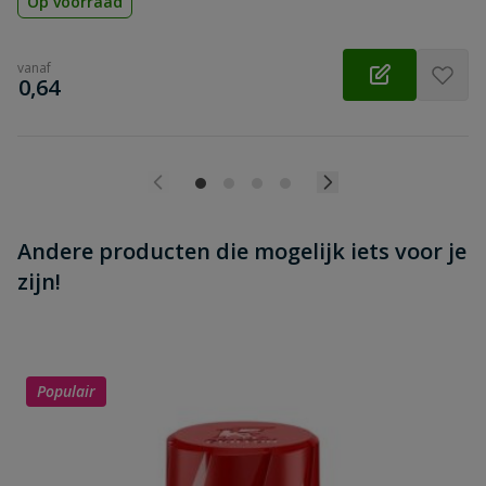
Op voorraad
vanaf
€
0,64
Andere producten die mogelijk iets voor je
zijn!
Populair