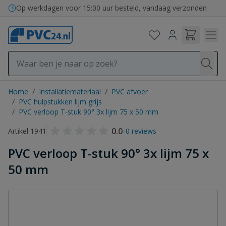
Ga naar de inhoud
Bezorging in binnen- en buitenland
Op werkdagen voor 15:00 uur besteld, vandaag verzonden
Home
/
Installatiemateriaal
/
PVC afvoer
/
PVC hulpstukken lijm grijs
/
PVC verloop T-stuk 90° 3x lijm 75 x 50 mm
0.0
-
Artikel 1941
0 reviews
PVC verloop T-stuk 90° 3x lijm 75 x
50 mm