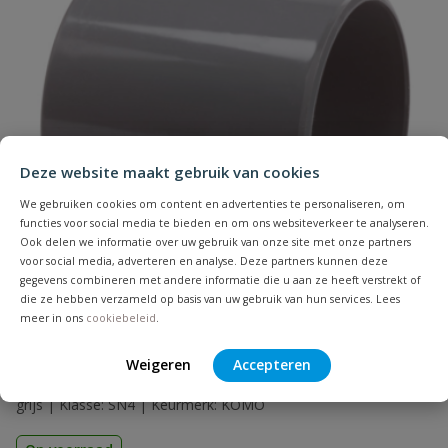
Naam
Deze website maakt gebruik van cookies
Samenvatting
We gebruiken cookies om content en advertenties te personaliseren, om
functies voor social media te bieden en om ons websiteverkeer te analyseren.
Beoordeling
Ook delen we informatie over uw gebruik van onze site met onze partners
voor social media, adverteren en analyse. Deze partners kunnen deze
gegevens combineren met andere informatie die u aan ze heeft verstrekt of
die ze hebben verzameld op basis van uw gebruik van hun services. Lees
meer in ons
cookiebeleid
.
PVC lijmmof
Weigeren
Accepteren
Beoordeling versturen
Aansluiting: inwendig lijm | Diameter: 32 t/m 315 mm | Kleur:
grijs | Klasse: SN4 | Keurmerk: KOMO