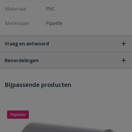
Materiaal
PVC
Merknaam
Pipelife
Vraag en antwoord
Geen vragen
Beoordelingen
Heb je zelf ook een vraag over
Stel jouw
Bijpassende producten
Schrijf zelf een beoordeling
vraag
dit product?
Je beoordeelt:
PVC verloop T-stuk 90° 3x lijm 75 x
50 mm
Populair
Uw waardering: