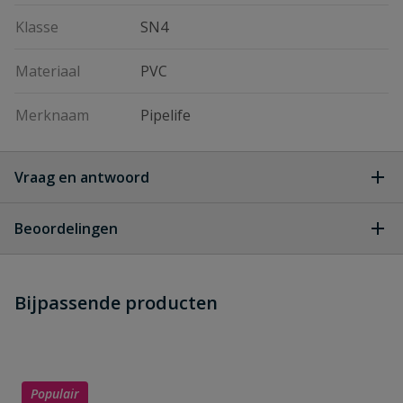
Klasse
SN4
Materiaal
PVC
Merknaam
Pipelife
Vraag en antwoord
Geen vragen
Beoordelingen
Heb je zelf ook een vraag over
Stel jouw
Bijpassende producten
Schrijf zelf een beoordeling
vraag
dit product?
Je beoordeelt:
PVC verloop T-stuk 90° 3x lijm 125 x
40 mm
Populair