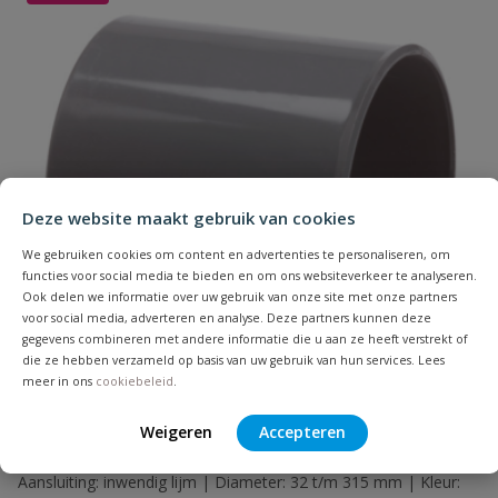
Uw waardering:
Naam
Deze website maakt gebruik van cookies
Samenvatting
We gebruiken cookies om content en advertenties te personaliseren, om
functies voor social media te bieden en om ons websiteverkeer te analyseren.
Ook delen we informatie over uw gebruik van onze site met onze partners
voor social media, adverteren en analyse. Deze partners kunnen deze
Beoordeling
gegevens combineren met andere informatie die u aan ze heeft verstrekt of
die ze hebben verzameld op basis van uw gebruik van hun services. Lees
meer in ons
cookiebeleid
.
Weigeren
Accepteren
PVC lijmmof
Beoordeling versturen
Aansluiting: inwendig lijm | Diameter: 32 t/m 315 mm | Kleur: