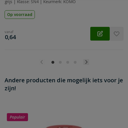
grijs | Klasse: SN4 | Keurmerk: KOMO
Op voorraad
vanaf
€
0,64
Andere producten die mogelijk iets voor je
zijn!
Populair