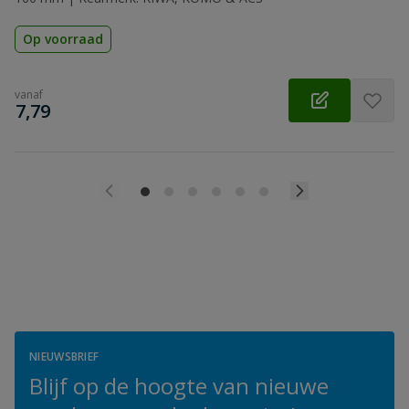
Op voorraad
vanaf
€
7,79
NIEUWSBRIEF
Blijf op de hoogte van nieuwe