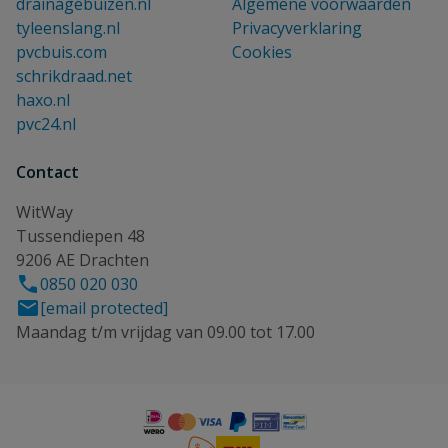
drainagebuizen.nl
Algemene voorwaarden
tyleenslang.nl
Privacyverklaring
pvcbuis.com
Cookies
schrikdraad.net
haxo.nl
pvc24.nl
Contact
WitWay
Tussendiepen 48
9206 AE Drachten
0850 020 030
[email protected]
Maandag t/m vrijdag van 09.00 tot 17.00