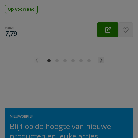
Op voorraad
vanaf
€
7,79
NIEUWSBRIEF
Blijf op de hoogte van nieuwe
producten en leuke acties!