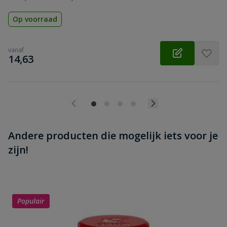
Op voorraad
vanaf
€
14,63
Andere producten die mogelijk iets voor je
zijn!
Populair