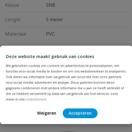
Klasse
SN8
Lengte
5 meter
Materiaal
PVC
Vraag en antwoord
Deze website maakt gebruik van cookies
Geen vragen
We gebruiken cookies om content en advertenties te personaliseren, om
Beoordelingen
functies voor social media te bieden en om ons websiteverkeer te analyseren.
Ook delen we informatie over uw gebruik van onze site met onze partners
voor social media, adverteren en analyse. Deze partners kunnen deze
Heb je zelf ook een vraag over
gegevens combineren met andere informatie die u aan ze heeft verstrekt of
Stel jouw
Bijpassende producten
die ze hebben verzameld op basis van uw gebruik van hun services. Lees
Schrijf zelf een beoordeling
vraag
dit product?
meer in ons
cookiebeleid
.
Je beoordeelt:
Recyclingbuis lijmmof zwart 125 x
Weigeren
Accepteren
3,2mm lengte 5 meter
Uw waardering: