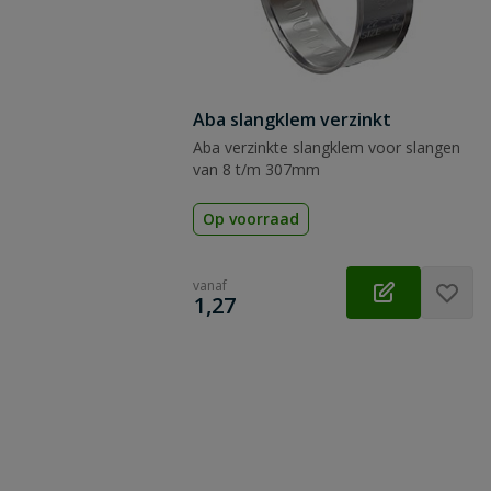
Aba slangklem verzinkt
Aba verzinkte slangklem voor slangen
van 8 t/m 307mm
Op voorraad
vanaf
€
1,27