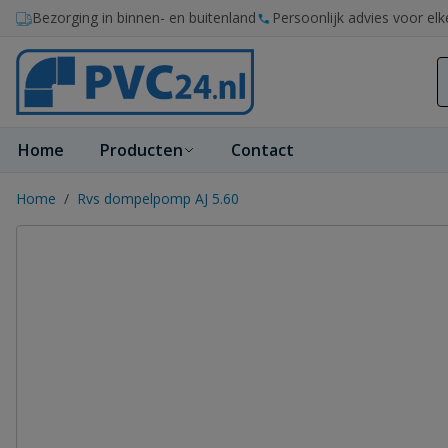
Ga naar de inhoud
Bezorging in binnen- en buitenland
Persoonlijk advies voor elk
Home
Producten
Contact
Home
/
Rvs dompelpomp AJ 5.60