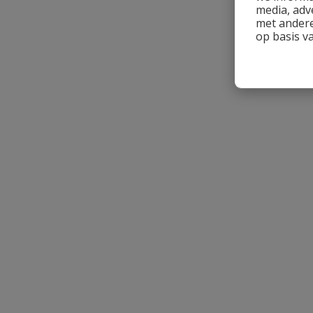
Heb je zelf ook een vraag over dit product?
media, adv
met andere
Schrijf zelf een beoordeling
op basis v
Je beoordeelt:
Rvs dompelpomp AJ 5.60
Uw waardering:
Naam
Samenvatting
Beoordeling