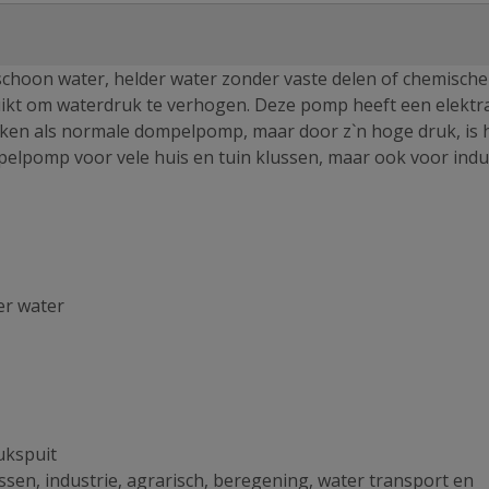
schoon water, helder water zonder vaste delen of chemische
kt om waterdruk te verhogen. Deze pomp heeft een elektr
uiken als normale dompelpomp, maar door z`n hoge druk, is h
elpomp voor vele huis en tuin klussen, maar ook voor indu
er water
ukspuit
ussen, industrie, agrarisch, beregening, water transport en