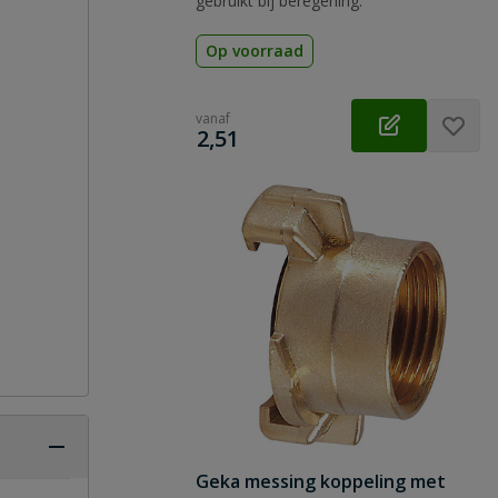
gebruikt bij beregening.
Op voorraad
vanaf
€
2,51
Geka messing koppeling met