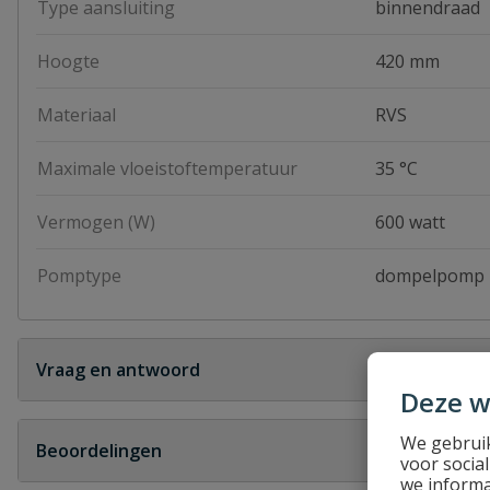
Type aansluiting
binnendraad
Hoogte
420 mm
Materiaal
RVS
Maximale vloeistoftemperatuur
35 °C
Vermogen (W)
600 watt
Pomptype
dompelpomp
Vraag en antwoord
Deze w
Geen vragen
We gebruik
Beoordelingen
voor socia
we informa