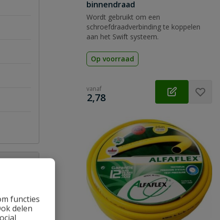
binnendraad
Wordt gebruikt om een
schroefdraadverbinding te koppelen
aan het Swift systeem.
Op voorraad
vanaf
€
2,78
om functies
Ook delen
ocial