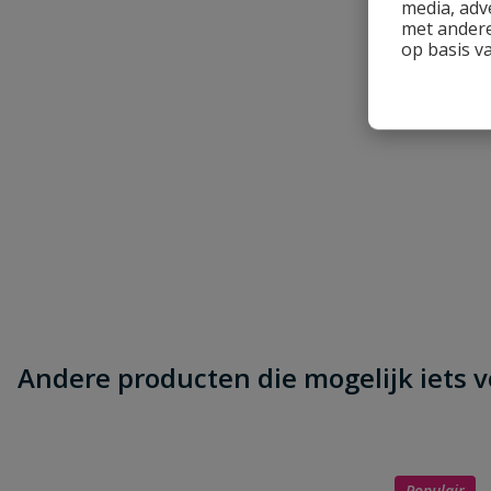
media, adv
met andere
Naam
op basis v
Samenvatting
Beoordeling
Beoordeling versturen
Andere producten die mogelijk iets vo
Populair