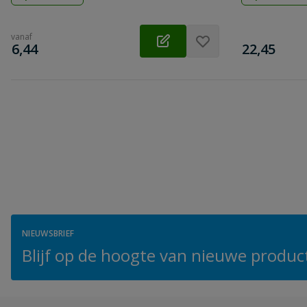
vanaf
€
€
6,44
22,45
NIEUWSBRIEF
Blijf op de hoogte van nieuwe product