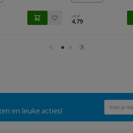
vanaf
€
4,79
E-mailadres
en en leuke acties!