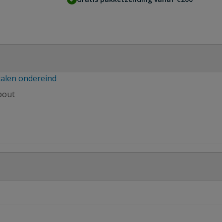
talen ondereind
bout