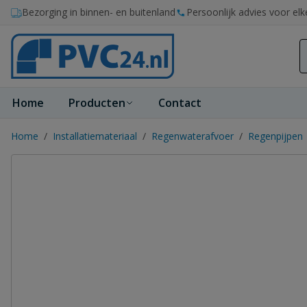
Ga naar de inhoud
Bezorging in binnen- en buitenland
Persoonlijk advies voor elk
Home
Producten
Contact
Home
/
Installatiemateriaal
/
Regenwaterafvoer
/
Regenpijpen