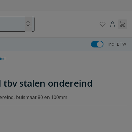
incl. BTW
ind
 tbv stalen ondereind
dereind, buismaat 80 en 100mm