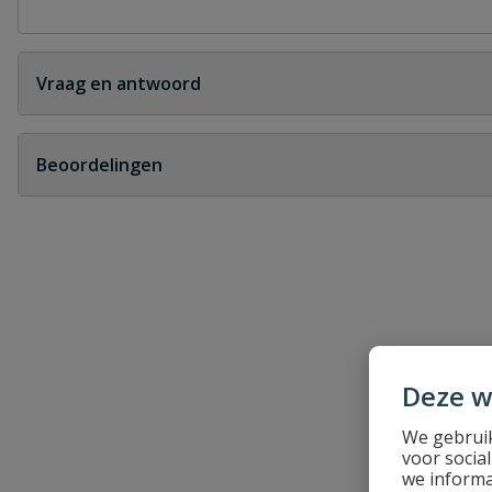
Vraag en antwoord
Geen vragen
Beoordelingen
Heb je zelf ook een vraag over dit product?
Schrijf zelf een beoordeling
Je beoordeelt:
HWA Scharnierbeugel tbv stalen onde
Uw waardering:
Deze w
We gebruik
voor socia
we informa